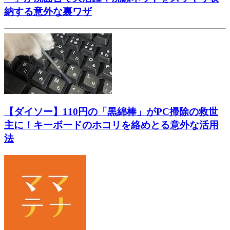
納する意外な裏ワザ
【ダイソー】110円の「黒綿棒」がPC掃除の救世
主に！キーボードのホコリを絡めとる意外な活用
法