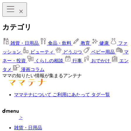
カテゴリ
雑貨・日用品
食品・飲料
教育
健康
ファ
ッション
ビューティ
どうぶつ
ベビー用品
マ
ネー・投資
くらしの相談
行事
おでかけ
エン
タメ
漫画コラム
ママの知りたい情報が集まるアンテナ
ママテナについて
ご利用にあたって
タグ一覧
>
雑貨・日用品