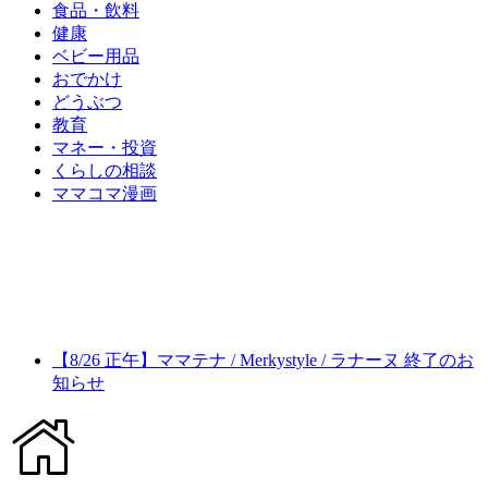
食品・飲料
健康
ベビー用品
おでかけ
どうぶつ
教育
マネー・投資
くらしの相談
ママコマ漫画
【8/26 正午】ママテナ / Merkystyle / ラナーヌ 終了のお
知らせ