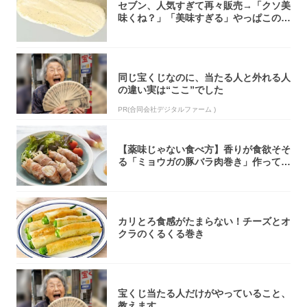
セブン、人気すぎて再々販売→「クソ美
味くね？」「美味すぎる」やっぱこのク
オリティ...
同じ宝くじなのに、当たる人と外れる人
の違い実は“ここ”でした
PR(合同会社デジタルファーム )
【薬味じゃない食べ方】香りが食欲そそ
る「ミョウガの豚バラ肉巻き」作ってみ
た！辛み...
カリとろ食感がたまらない！チーズとオ
クラのくるくる巻き
宝くじ当たる人だけがやっていること、
教えます