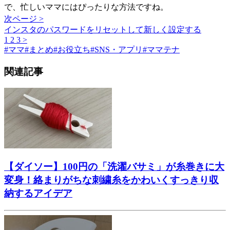
で、忙しいママにはぴったりな方法ですね。
次ページ >
インスタのパスワードをリセットして新しく設定する
1
2
3
>
#
ママ
#
まとめ
#
お役立ち
#
SNS・アプリ
#
ママテナ
関連記事
【ダイソー】100円の「洗濯バサミ」が糸巻きに大
変身！絡まりがちな刺繍糸をかわいくすっきり収
納するアイデア