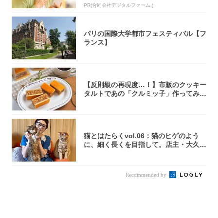
PR(合同会社デジタルファーム )
パリの国際大学都市フェスティバル【フ
ランス】
【反則級の再現度…！】市販のクッキー
タルトであの「クルミッ子」作ってみ
た！濃厚キ...
猫とはたらくvol.06：猫のヒゲのよう
に、細く長くを目指して。店主・大久保
京さ...
Recommended by