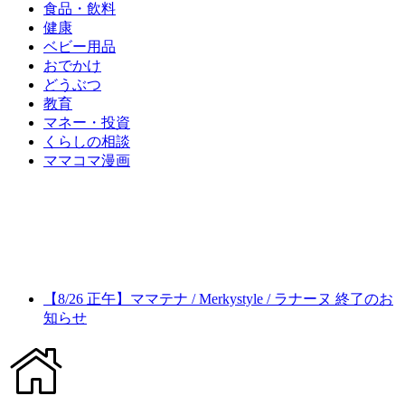
食品・飲料
健康
ベビー用品
おでかけ
どうぶつ
教育
マネー・投資
くらしの相談
ママコマ漫画
【8/26 正午】ママテナ / Merkystyle / ラナーヌ 終了のお
知らせ