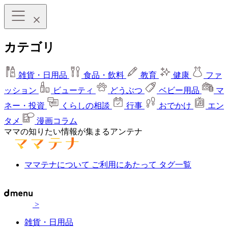
カテゴリ
雑貨・日用品
食品・飲料
教育
健康
ファ
ッション
ビューティ
どうぶつ
ベビー用品
マ
ネー・投資
くらしの相談
行事
おでかけ
エン
タメ
漫画コラム
ママの知りたい情報が集まるアンテナ
ママテナについて
ご利用にあたって
タグ一覧
>
雑貨・日用品