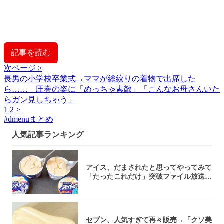
記事を読む
次ページ >
長男の小学校卒業式→ママが総絞りの着物で出席した
ら…… 圧巻の姿に「めっちゃ素敵」「こんなお母さんいた
らガン見しちゃう」
1
2
>
#
dmenuまとめ
人気記事ランキング
アイス、だまされたと思ってやってみて
「たったこれだけ」突破ファイル放送で
大注目！...
セブン、人気すぎて再々販売→「クソ美