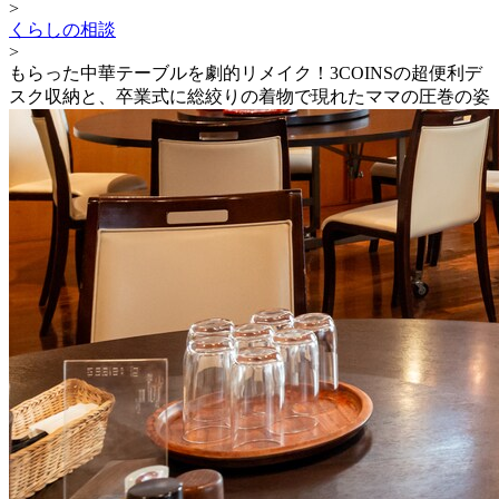
>
くらしの相談
>
もらった中華テーブルを劇的リメイク！3COINSの超便利デ
スク収納と、卒業式に総絞りの着物で現れたママの圧巻の姿