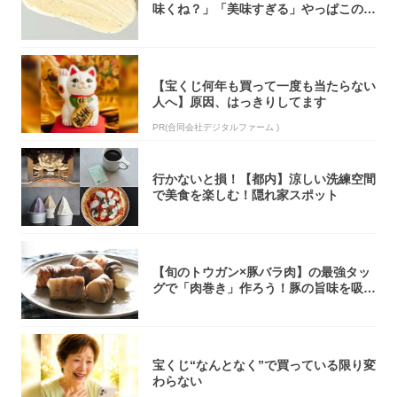
味くね？」「美味すぎる」やっぱこのク
オリティ...
【宝くじ何年も買って一度も当たらない
人へ】原因、はっきりしてます
PR(合同会社デジタルファーム )
行かないと損！【都内】涼しい洗練空間
で美食を楽しむ！隠れ家スポット
【旬のトウガン×豚バラ肉】の最強タッ
グで「肉巻き」作ろう！豚の旨味を吸い
尽くした...
宝くじ“なんとなく”で買っている限り変
わらない