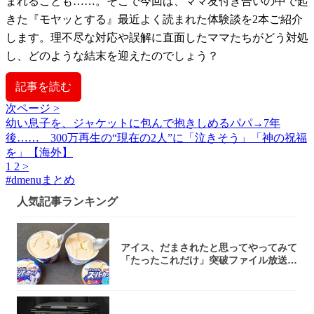
まれることも……。そこで今回は、ママ友付き合いの中で起
きた『モヤッとする』最近よく読まれた体験談を2本ご紹介
します。理不尽な対応や誤解に直面したママたちがどう対処
し、どのような結末を迎えたのでしょう？
記事を読む
次ページ >
幼い息子を、ジャケットに包んで抱きしめるパパ→7年
後…… 300万再生の“現在の2人”に「泣きそう」「神の祝福
を」【海外】
1
2
>
#
dmenuまとめ
人気記事ランキング
アイス、だまされたと思ってやってみて
「たったこれだけ」突破ファイル放送で
大注目！...