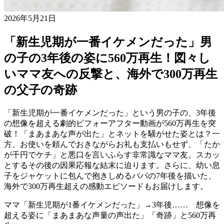
2026年5月21日
「新生児期が一番イケメンだった」男
の子の3年後の姿に560万再生！図々し
いママ友への反撃と、海外で300万再生
の父子の奇跡
「新生児期が一番イケメンだった」という男の子の、3年後
の想像を超える劇的ビフォーアフター動画が560万再生を突
破！「まあまあな声が出た」とネットを騒がせた姿とは？一
方、お使いを頼んでおきながらお礼も支払いもせず、「たか
が千円でケチ」と悪口を言いふらす非常識なママ友。スカッ
とするその後の因果応報な結末に迫ります。さらに、幼い息
子をジャケットに包んで抱きしめるパパの7年後を描いた、
海外で300万再生超えの感動エピソードもお届けします。
ママ「新生児期が1番イケメンだった」→3年後…… 想像を
超える姿に「まあまあな声量の声出た」「奇跡」と560万再