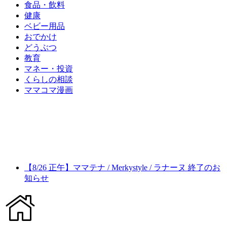
食品・飲料
健康
ベビー用品
おでかけ
どうぶつ
教育
マネー・投資
くらしの相談
ママコマ漫画
【8/26 正午】ママテナ / Merkystyle / ラナーヌ 終了のお
知らせ