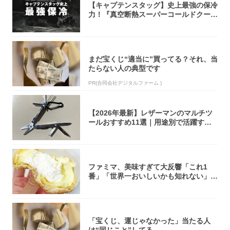
【キャプテンスタッグ】史上最強の保冷
力！『真空断熱スーパーコールドクーラ
ーボック...
まだ宝くじ“適当に”買ってる？それ、当
たらない人の典型です
PR(合同会社デジタルファーム )
【2026年最新】レザーマンのマルチツ
ールおすすめ11選｜用途別で活躍する
モデル...
ファミマ、美味すぎて大反響「これ1
番」「世界一おいしいかも知れない」
「飲めそう」
「宝くじ、運じゃなかった」当たる人
は“同じこと”してる