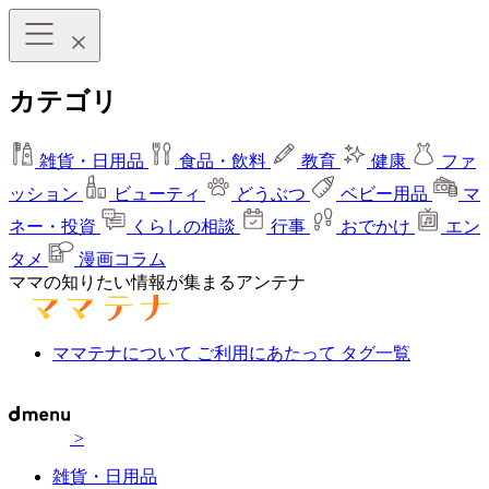
カテゴリ
雑貨・日用品
食品・飲料
教育
健康
ファ
ッション
ビューティ
どうぶつ
ベビー用品
マ
ネー・投資
くらしの相談
行事
おでかけ
エン
タメ
漫画コラム
ママの知りたい情報が集まるアンテナ
ママテナについて
ご利用にあたって
タグ一覧
>
雑貨・日用品