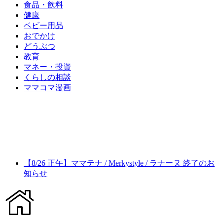
食品・飲料
健康
ベビー用品
おでかけ
どうぶつ
教育
マネー・投資
くらしの相談
ママコマ漫画
【8/26 正午】ママテナ / Merkystyle / ラナーヌ 終了のお
知らせ