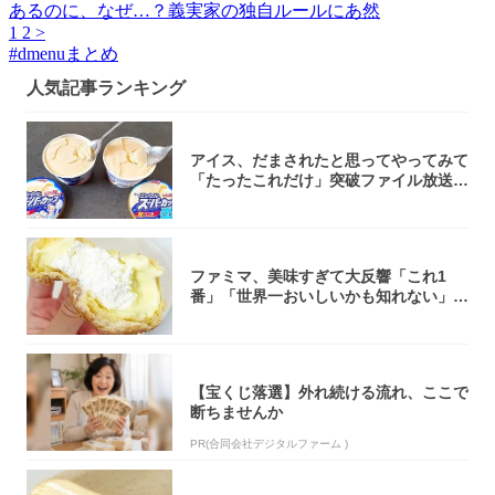
あるのに、なぜ…？義実家の独自ルールにあ然
1
2
>
#
dmenuまとめ
人気記事ランキング
アイス、だまされたと思ってやってみて
「たったこれだけ」突破ファイル放送で
大注目！...
ファミマ、美味すぎて大反響「これ1
番」「世界一おいしいかも知れない」
「飲めそう」
【宝くじ落選】外れ続ける流れ、ここで
断ちませんか
PR(合同会社デジタルファーム )