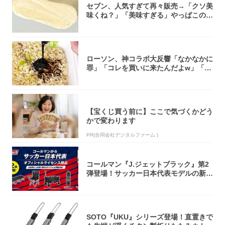
セブン、人気すぎて再々販売→「クソ美
味くね？」「美味すぎる」やっぱこのク
オリティ...
ローソン、神コラボ大反響「なかなかに
罪」「コレを買いに来たんだよw」「３
件まわっ...
【宝くじ買う前に】ここで気づくかどう
かで変わります
PR(合同会社デジタルファーム )
コールマン『J.ジェットブラック』第2
弾登場！サッカー日本代表モデルの新作
5アイ...
SOTO『UKU』シリーズ登場！直置きで