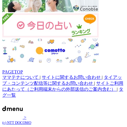
PAGETOP
ママテナについて
|
サイトに関するお問い合わせ
|
タイアッ
プ・コンテンツ配信等に関するお問い合わせ
|
サイトご利用
にあたって（ご利用端末からの外部送信のご案内含む）
|
タ
グ一覧
>
(c) NTT DOCOMO