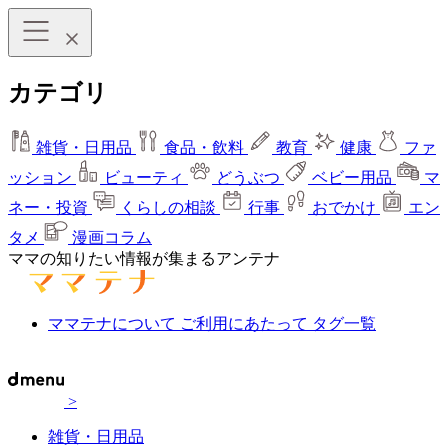
カテゴリ
雑貨・日用品
食品・飲料
教育
健康
ファ
ッション
ビューティ
どうぶつ
ベビー用品
マ
ネー・投資
くらしの相談
行事
おでかけ
エン
タメ
漫画コラム
ママの知りたい情報が集まるアンテナ
ママテナについて
ご利用にあたって
タグ一覧
>
雑貨・日用品