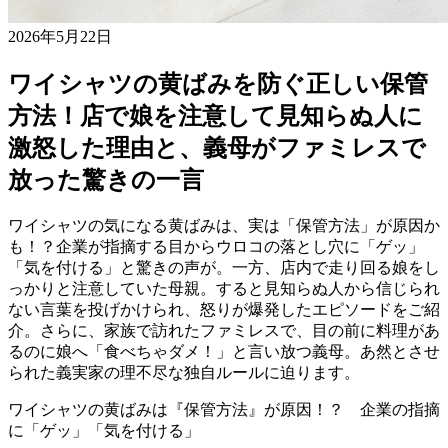
2026年5月22日
ワイシャツの黄ばみを防ぐ正しい保管
方法！店で娘を注意して見知らぬ人に
激怒した理由と、義母がファミレスで
放った驚きの一言
ワイシャツの気になる黄ばみは、実は「保管方法」が原因か
も！？企業が指摘する目からウロコの落とし穴に「ゲッ」
「気を付ける」と驚きの声が。一方、店内で走り回る娘をし
っかりと注意していた母親。すると見知らぬ人から信じられ
ない言葉を投げかけられ、怒りが爆発したエピソードをご紹
介。さらに、家族で訪れたファミレスで、目の前に料理があ
るのに娘へ「食べちゃダメ！」と言い放つ義母。あ然とさせ
られた義実家の理不尽な独自ルールに迫ります。
ワイシャツの黄ばみは『保管方法』が原因！？ 企業の指摘
に「ゲッ」「気を付ける」