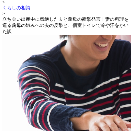
>
くらしの相談
>
立ち会い出産中に気絶した夫と義母の衝撃発言！妻の料理を
巡る義母の嫌みへの夫の反撃と、個室トイレで冷や汗をかい
た訳