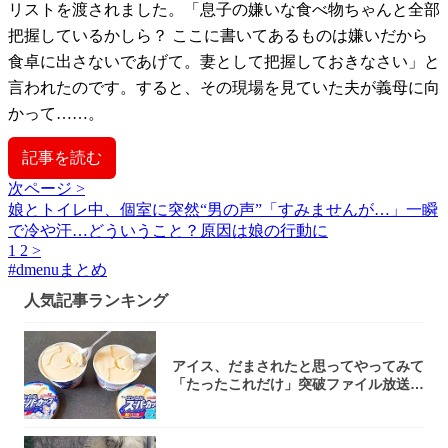
リストを渡されました。「息子の嫌いな食べ物ちゃんと全部
把握しているかしら？ ここに書いてあるものは嫌いだから
食卓に出さないであげて。妻として把握しておきなさい」と
言われたのです。すると、その現場を見ていた夫が義母に向
かって……。
記事を読む
次ページ >
娘とトイレ中、個室に突然“男の声”「すみませんが…」一瞬
で冷や汗…どういうこと？原因は娘の行動に
1
2
>
#
dmenuまとめ
人気記事ランキング
アイス、だまされたと思ってやってみて
「たったこれだけ」突破ファイル放送で
大注目！...