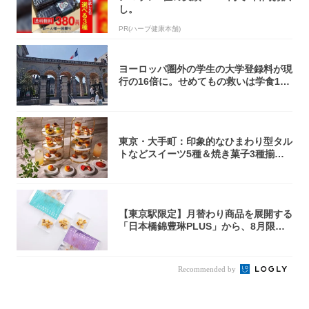
し。
PR(ハーブ健康本舗)
ヨーロッパ圏外の学生の大学登録料が現
行の16倍に。せめてもの救いは学食1€?
【フ...
東京・大手町：印象的なひまわり型タル
トなどスイーツ5種＆焼き菓子3種揃う
アフタヌ...
【東京駅限定】月替わり商品を展開する
「日本橋錦豊琳PLUS」から、8月限定
『ok...
Recommended by