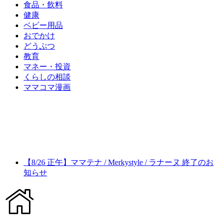
食品・飲料
健康
ベビー用品
おでかけ
どうぶつ
教育
マネー・投資
くらしの相談
ママコマ漫画
【8/26 正午】ママテナ / Merkystyle / ラナーヌ 終了のお
知らせ