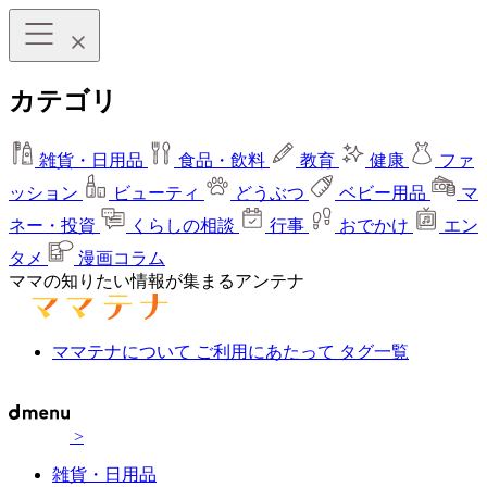
カテゴリ
雑貨・日用品
食品・飲料
教育
健康
ファ
ッション
ビューティ
どうぶつ
ベビー用品
マ
ネー・投資
くらしの相談
行事
おでかけ
エン
タメ
漫画コラム
ママの知りたい情報が集まるアンテナ
ママテナについて
ご利用にあたって
タグ一覧
>
雑貨・日用品