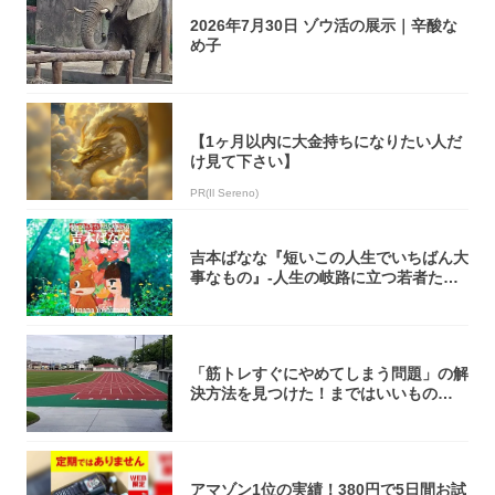
2026年7月30日 ゾウ活の展示｜辛酸な
め子
【1ヶ月以内に大金持ちになりたい人だ
け見て下さい】
PR(Il Sereno)
吉本ばなな『短いこの人生でいちばん大
事なもの』-人生の岐路に立つ若者たち
を通して...
「筋トレすぐにやめてしまう問題」の解
決方法を見つけた！まではいいもの
の……｜宮田...
アマゾン1位の実績！380円で5日間お試