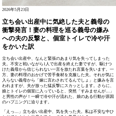
2026年5月23日
立ち会い出産中に気絶した夫と義母の
衝撃発言！妻の料理を巡る義母の嫌み
への夫の反撃と、個室トイレで冷や汗
をかいた訳
立ち会い出産中、なんと緊張のあまり気を失ってしまった
夫。不安と戦いながら1人で出産を終えた妻ですが、駆けつ
けた義母から信じられない一言を放たれ言葉を失います。一
方、妻の料理のおかげで苦手食材を克服した夫。それが気に
入らない義母から「嫁に言わされてるんでしょ」と嫌みを言
われますが、夫が放った猛反撃にスカッとします。さらに、
娘とトイレの個室に入っていると、突然「すみませんが…」
と男性の声が！一瞬で冷や汗が流れた、娘のある行動が原因
のハプニングに迫ります。
「えっ…」立ち会い出産中、気を失った夫。私は不安な中ひ