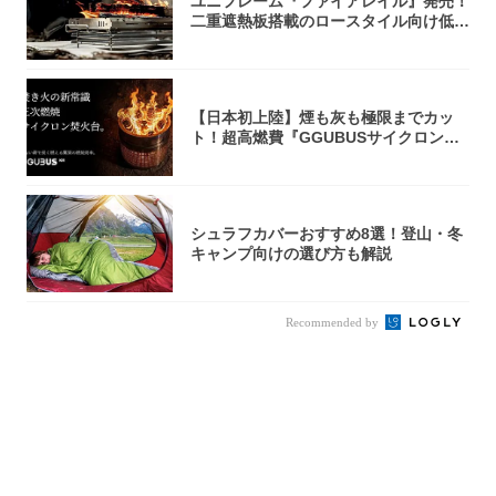
ユニフレーム『ファイアレイル』発売！
二重遮熱板搭載のロースタイル向け低型
焚き火台
【日本初上陸】煙も灰も極限までカッ
ト！超高燃費『GGUBUSサイクロン焚
火台』が...
シュラフカバーおすすめ8選！登山・冬
キャンプ向けの選び方も解説
Recommended by