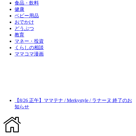
食品・飲料
健康
ベビー用品
おでかけ
どうぶつ
教育
マネー・投資
くらしの相談
ママコマ漫画
【8/26 正午】ママテナ / Merkystyle / ラナーヌ 終了のお
知らせ