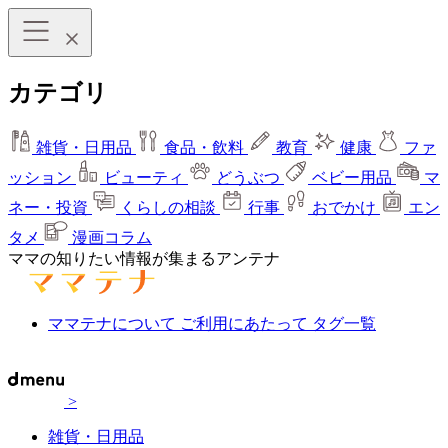
カテゴリ
雑貨・日用品
食品・飲料
教育
健康
ファ
ッション
ビューティ
どうぶつ
ベビー用品
マ
ネー・投資
くらしの相談
行事
おでかけ
エン
タメ
漫画コラム
ママの知りたい情報が集まるアンテナ
ママテナについて
ご利用にあたって
タグ一覧
>
雑貨・日用品