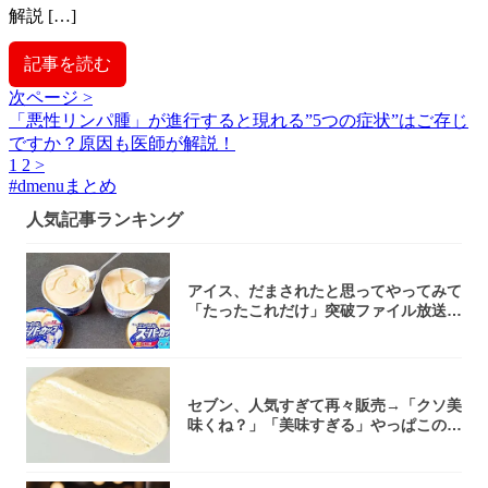
解説 […]
記事を読む
次ページ >
「悪性リンパ腫」が進行すると現れる”5つの症状”はご存じ
ですか？原因も医師が解説！
1
2
>
#
dmenuまとめ
人気記事ランキング
アイス、だまされたと思ってやってみて
「たったこれだけ」突破ファイル放送で
大注目！...
セブン、人気すぎて再々販売→「クソ美
味くね？」「美味すぎる」やっぱこのク
オリティ...