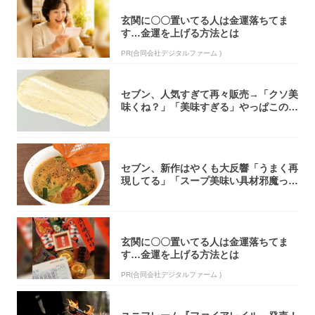
玄関に〇〇置いてる人は金運落ちてま
す…金運を上げる方法とは
PR(合同会社デジタルファーム )
セブン、人気すぎて再々販売→「クソ美
味くね？」「美味すぎる」やっぱこのク
オリティ...
セブン、新作はやくも大反響「うまく再
現してる」「スープ美味い具材邪魔って
くらい美...
玄関に〇〇置いてる人は金運落ちてま
す…金運を上げる方法とは
PR(合同会社デジタルファーム )