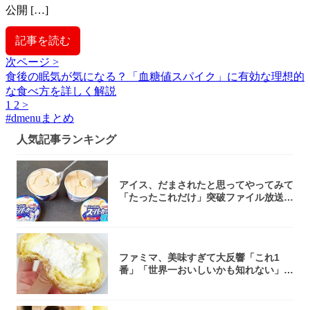
公開 […]
記事を読む
次ページ >
食後の眠気が気になる？「血糖値スパイク」に有効な理想的
な食べ方を詳しく解説
1
2
>
#
dmenuまとめ
人気記事ランキング
アイス、だまされたと思ってやってみて
「たったこれだけ」突破ファイル放送で
大注目！...
ファミマ、美味すぎて大反響「これ1
番」「世界一おいしいかも知れない」
「飲めそう」