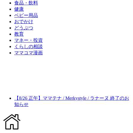
食品・飲料
健康
ベビー用品
おでかけ
どうぶつ
教育
マネー・投資
くらしの相談
ママコマ漫画
【8/26 正午】ママテナ / Merkystyle / ラナーヌ 終了のお
知らせ