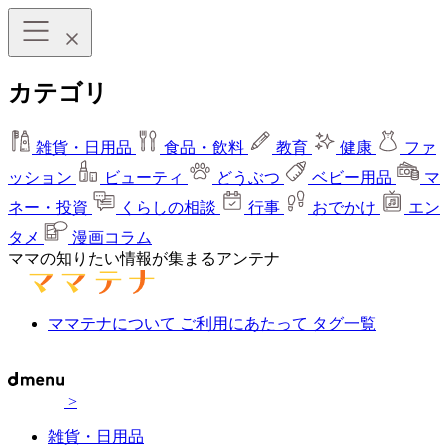
カテゴリ
雑貨・日用品
食品・飲料
教育
健康
ファ
ッション
ビューティ
どうぶつ
ベビー用品
マ
ネー・投資
くらしの相談
行事
おでかけ
エン
タメ
漫画コラム
ママの知りたい情報が集まるアンテナ
ママテナについて
ご利用にあたって
タグ一覧
>
雑貨・日用品