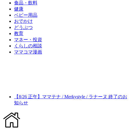
食品・飲料
健康
ベビー用品
おでかけ
どうぶつ
教育
マネー・投資
くらしの相談
ママコマ漫画
【8/26 正午】ママテナ / Merkystyle / ラナーヌ 終了のお
知らせ