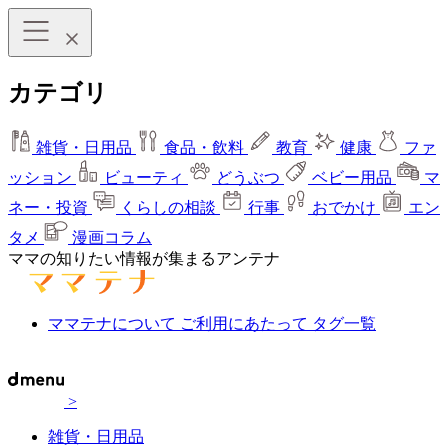
カテゴリ
雑貨・日用品
食品・飲料
教育
健康
ファ
ッション
ビューティ
どうぶつ
ベビー用品
マ
ネー・投資
くらしの相談
行事
おでかけ
エン
タメ
漫画コラム
ママの知りたい情報が集まるアンテナ
ママテナについて
ご利用にあたって
タグ一覧
>
雑貨・日用品