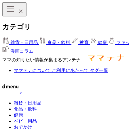
カテゴリ
雑貨・日用品
食品・飲料
教育
健康
ファ
漫画コラム
ママの知りたい情報が集まるアンテナ
ママテナについて
ご利用にあたって
タグ一覧
>
雑貨・日用品
食品・飲料
健康
ベビー用品
おでかけ