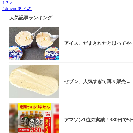
1
2
>
#
dmenuまとめ
人気記事ランキング
アイス、だまされたと思ってやっ
セブン、人気すぎて再々販売→「
アマゾン1位の実績！380円で5