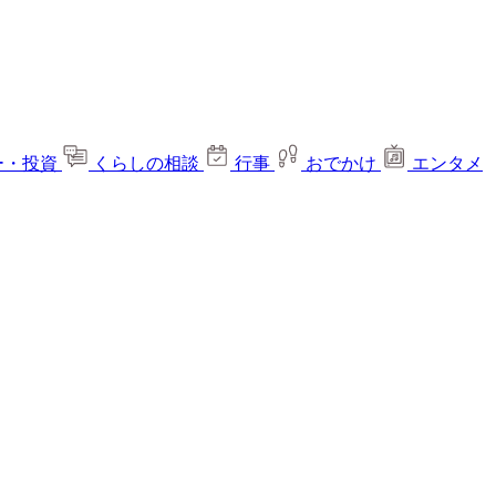
ー・投資
くらしの相談
行事
おでかけ
エンタメ