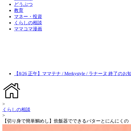
どうぶつ
教育
マネー・投資
くらしの相談
ママコマ漫画
【8/26 正午】ママテナ / Merkystyle / ラナーヌ 終了の
>
くらしの相談
>
【切り身で簡単鯛めし】炊飯器でできるバターとにんにくの