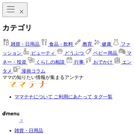
カテゴリ
雑貨・日用品
食品・飲料
教育
健康
ファ
ッション
ビューティ
どうぶつ
ベビー用品
マ
ネー・投資
くらしの相談
行事
おでかけ
エン
タメ
漫画コラム
ママの知りたい情報が集まるアンテナ
ママテナについて
ご利用にあたって
タグ一覧
>
雑貨・日用品