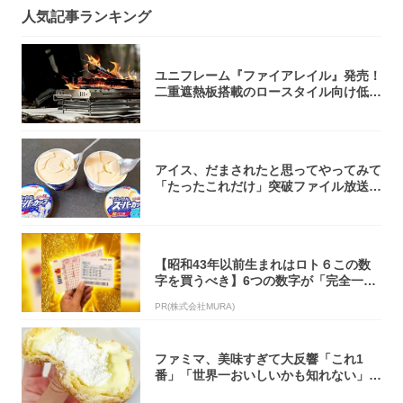
人気記事ランキング
ユニフレーム『ファイアレイル』発売！
二重遮熱板搭載のロースタイル向け低型
焚き火台
アイス、だまされたと思ってやってみて
「たったこれだけ」突破ファイル放送で
大注目！...
【昭和43年以前生まれはロト６この数
字を買うべき】6つの数字が「完全一
致」する方...
PR(株式会社MURA)
ファミマ、美味すぎて大反響「これ1
番」「世界一おいしいかも知れない」
「飲めそう」