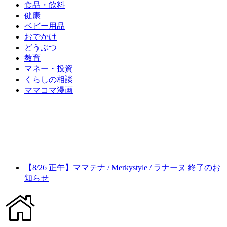
食品・飲料
健康
ベビー用品
おでかけ
どうぶつ
教育
マネー・投資
くらしの相談
ママコマ漫画
【8/26 正午】ママテナ / Merkystyle / ラナーヌ 終了のお
知らせ