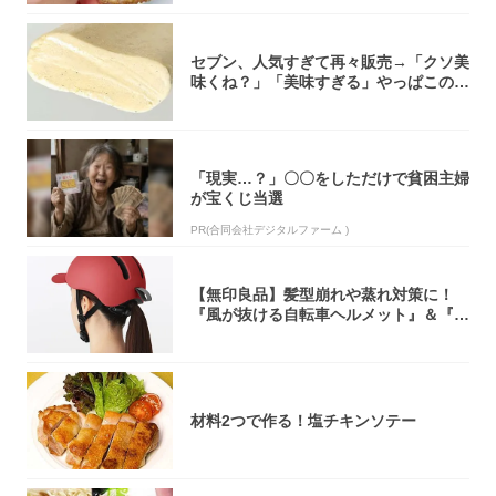
セブン、人気すぎて再々販売→「クソ美
味くね？」「美味すぎる」やっぱこのク
オリティ...
「現実…？」〇〇をしただけで貧困主婦
が宝くじ当選
PR(合同会社デジタルファーム )
【無印良品】髪型崩れや蒸れ対策に！
『風が抜ける自転車ヘルメット』＆『2
0型自転車...
材料2つで作る！塩チキンソテー