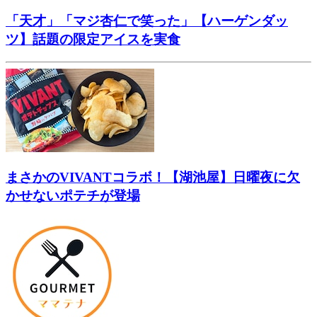
「天才」「マジ杏仁で笑った」【ハーゲンダッ
ツ】話題の限定アイスを実食
まさかのVIVANTコラボ！【湖池屋】日曜夜に欠
かせないポテチが登場