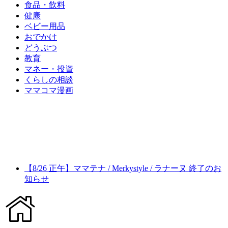
食品・飲料
健康
ベビー用品
おでかけ
どうぶつ
教育
マネー・投資
くらしの相談
ママコマ漫画
【8/26 正午】ママテナ / Merkystyle / ラナーヌ 終了のお
知らせ