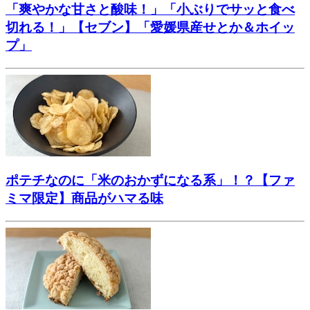
「爽やかな甘さと酸味！」「小ぶりでサッと食べ
切れる！」【セブン】「愛媛県産せとか＆ホイッ
プ」
ポテチなのに「米のおかずになる系」！？【ファ
ミマ限定】商品がハマる味