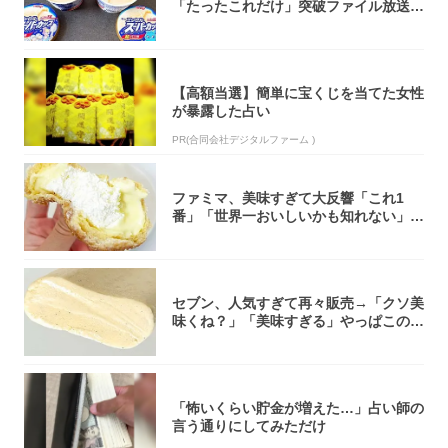
「たったこれだけ」突破ファイル放送で
大注目！...
【高額当選】簡単に宝くじを当てた女性
が暴露した占い
PR(合同会社デジタルファーム )
ファミマ、美味すぎて大反響「これ1
番」「世界一おいしいかも知れない」
「飲めそう」
セブン、人気すぎて再々販売→「クソ美
味くね？」「美味すぎる」やっぱこのク
オリティ...
「怖いくらい貯金が増えた…」占い師の
言う通りにしてみただけ