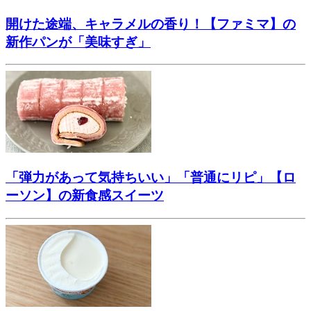
開けた途端、キャラメルの香り！【ファミマ】の
新作パンが「美味すぎ」
「弾力があって気持ちいい」「普通にリピ」【ロ
ーソン】の新食感スイーツ