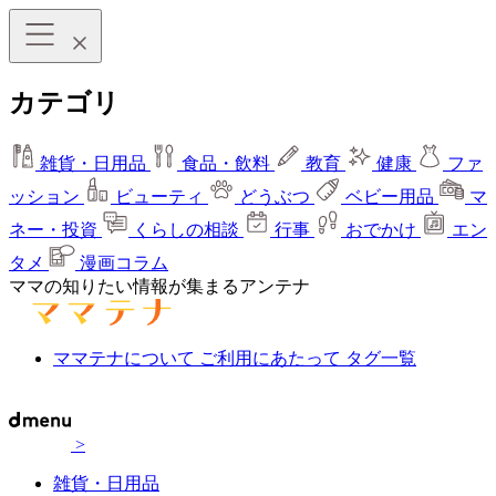
カテゴリ
雑貨・日用品
食品・飲料
教育
健康
ファ
ッション
ビューティ
どうぶつ
ベビー用品
マ
ネー・投資
くらしの相談
行事
おでかけ
エン
タメ
漫画コラム
ママの知りたい情報が集まるアンテナ
ママテナについて
ご利用にあたって
タグ一覧
>
雑貨・日用品