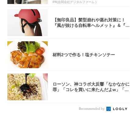
PR(合同会社デジタルファーム )
【無印良品】髪型崩れや蒸れ対策に！
『風が抜ける自転車ヘルメット』＆『2
0型自転車...
材料2つで作る！塩チキンソテー
ローソン、神コラボ大反響「なかなかに
罪」「コレを買いに来たんだよw」「３
件まわっ...
Recommended by