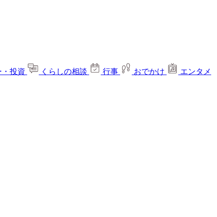
ー・投資
くらしの相談
行事
おでかけ
エンタメ