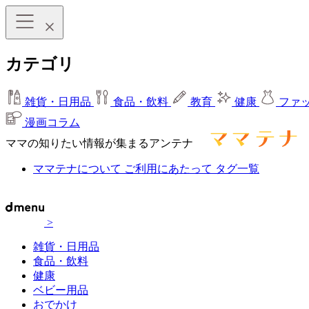
カテゴリ
雑貨・日用品
食品・飲料
教育
健康
ファ
漫画コラム
ママの知りたい情報が集まるアンテナ
ママテナについて
ご利用にあたって
タグ一覧
>
雑貨・日用品
食品・飲料
健康
ベビー用品
おでかけ