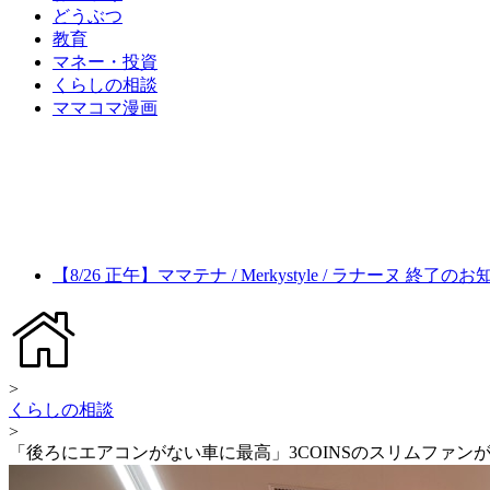
どうぶつ
教育
マネー・投資
くらしの相談
ママコマ漫画
【8/26 正午】ママテナ / Merkystyle / ラナーヌ 終了の
>
くらしの相談
>
「後ろにエアコンがない車に最高」3COINSのスリムファンが