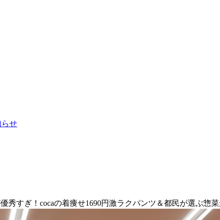
お知らせ
優秀すぎ！cocaの着痩せ1690円激ラクパンツ＆都民が選ぶ惣