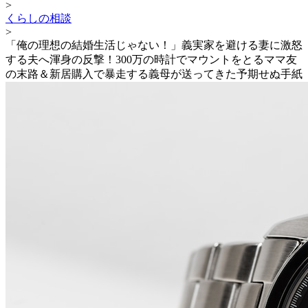
>
くらしの相談
>
「俺の理想の結婚生活じゃない！」義実家を避ける妻に激怒
する夫へ渾身の反撃！300万の時計でマウントをとるママ友
の末路＆新居購入で暴走する義母が送ってきた予期せぬ手紙