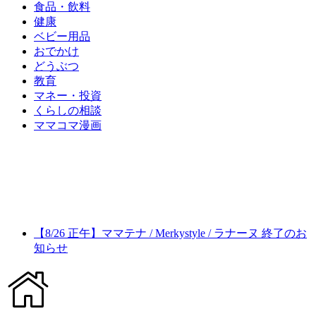
食品・飲料
健康
ベビー用品
おでかけ
どうぶつ
教育
マネー・投資
くらしの相談
ママコマ漫画
【8/26 正午】ママテナ / Merkystyle / ラナーヌ 終了のお
知らせ