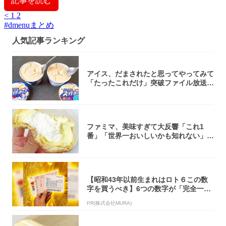
記事を読む
<
1
2
#
dmenuまとめ
人気記事ランキング
アイス、だまされたと思ってやってみて
「たったこれだけ」突破ファイル放送で
大注目！...
ファミマ、美味すぎて大反響「これ1
番」「世界一おいしいかも知れない」
「飲めそう」
【昭和43年以前生まれはロト６この数
字を買うべき】6つの数字が「完全一
致」する方...
PR(株式会社MURA)