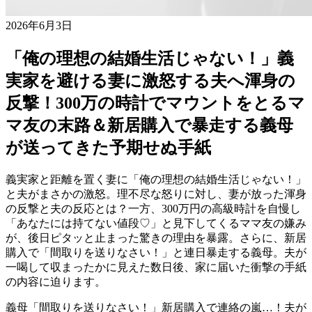
2026年6月3日
「俺の理想の結婚生活じゃない！」義
実家を避ける妻に激怒する夫へ渾身の
反撃！300万の時計でマウントをとるマ
マ友の末路＆新居購入で暴走する義母
が送ってきた予期せぬ手紙
義実家と距離を置く妻に「俺の理想の結婚生活じゃない！」
と夫がまさかの激怒。理不尽な怒りに対し、妻が放った渾身
の反撃と夫の反応とは？一方、300万円の高級時計を自慢し
「あなたには持てない値段♡」と見下してくるママ友の嫌み
が、後日ピタッと止まった驚きの理由を暴露。さらに、新居
購入で「間取りを送りなさい！」と連日暴走する義母。夫が
一喝して収まったかに見えた数日後、家に届いた衝撃の手紙
の内容に迫ります。
義母「間取りを送りなさい！」新居購入で連絡の嵐…！夫が