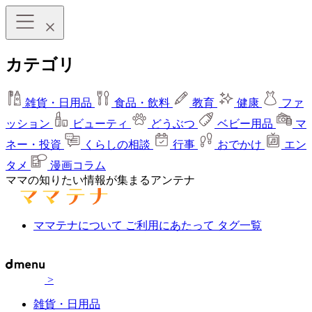
カテゴリ
雑貨・日用品
食品・飲料
教育
健康
ファ
ッション
ビューティ
どうぶつ
ベビー用品
マ
ネー・投資
くらしの相談
行事
おでかけ
エン
タメ
漫画コラム
ママの知りたい情報が集まるアンテナ
ママテナについて
ご利用にあたって
タグ一覧
>
雑貨・日用品