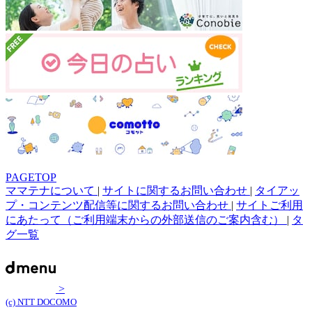
PAGETOP
ママテナについて
|
サイトに関するお問い合わせ
|
タイアッ
プ・コンテンツ配信等に関するお問い合わせ
|
サイトご利用
にあたって（ご利用端末からの外部送信のご案内含む）
|
タ
グ一覧
>
(c) NTT DOCOMO