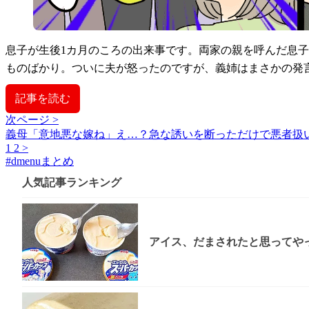
息子が生後1カ月のころの出来事です。両家の親を呼んだ息
ものばかり。ついに夫が怒ったのですが、義姉はまさかの発
記事を読む
次ページ >
義母「意地悪な嫁ね」え…？急な誘いを断っただけで悪者扱
1
2
>
#
dmenuまとめ
人気記事ランキング
アイス、だまされたと思ってやっ