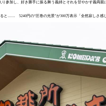
入り参加し、好き勝手に振る舞う義姉とそれを甘やかす義両親
と…… 5240円の“圧巻の光景”が300万表示「全然寂しさ感