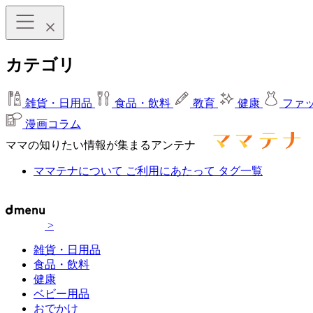
カテゴリ
雑貨・日用品
食品・飲料
教育
健康
ファ
漫画コラム
ママの知りたい情報が集まるアンテナ
ママテナについて
ご利用にあたって
タグ一覧
>
雑貨・日用品
食品・飲料
健康
ベビー用品
おでかけ