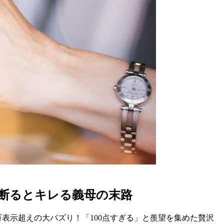
を断るとキレる義母の末路
0万表示超えの大バズり！「100点すぎる」と羨望を集めた贅沢