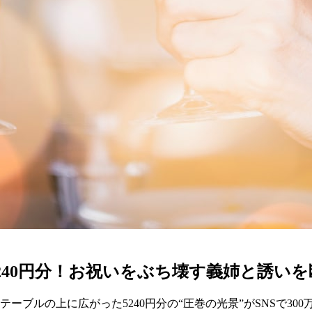
240円分！お祝いをぶち壊す義姉と誘い
ーブルの上に広がった5240円分の“圧巻の光景”がSNSで30