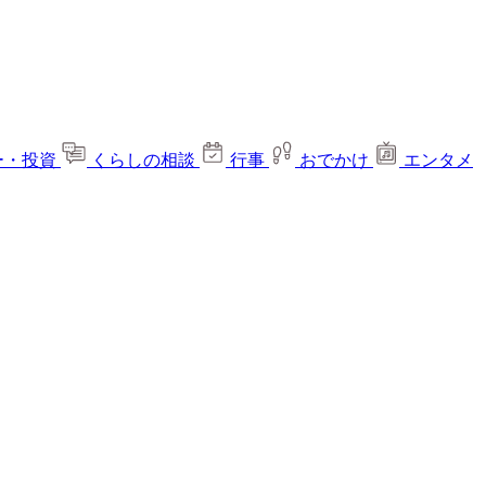
ー・投資
くらしの相談
行事
おでかけ
エンタメ