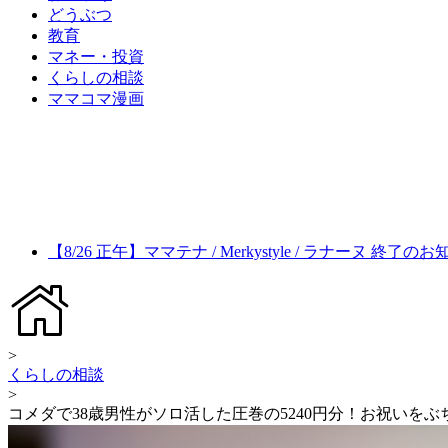
どうぶつ
教育
マネー・投資
くらしの相談
ママコマ漫画
【8/26 正午】ママテナ / Merkystyle / ラナーヌ 終了の
>
くらしの相談
>
コメダで38歳男性がソロ活した圧巻の5240円分！お祝いを