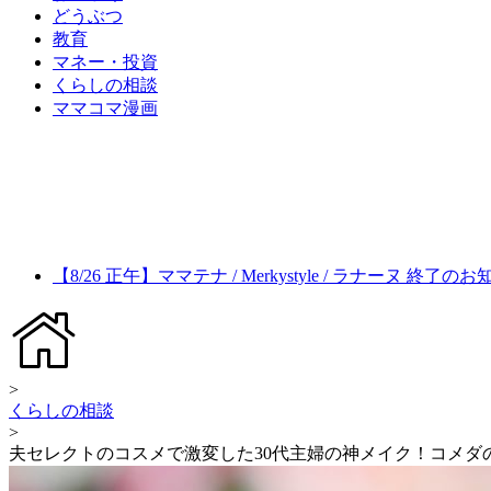
どうぶつ
教育
マネー・投資
くらしの相談
ママコマ漫画
【8/26 正午】ママテナ / Merkystyle / ラナーヌ 終了の
>
くらしの相談
>
夫セレクトのコスメで激変した30代主婦の神メイク！コメダ