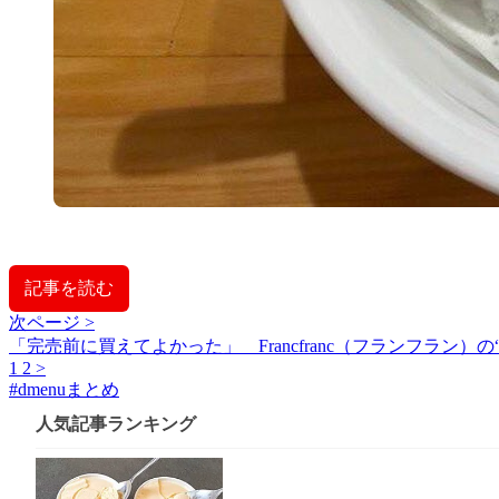
記事を読む
次ページ >
「完売前に買えてよかった」 Francfranc（フランフラ
1
2
>
#
dmenuまとめ
人気記事ランキング