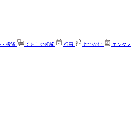
ー・投資
くらしの相談
行事
おでかけ
エンタメ