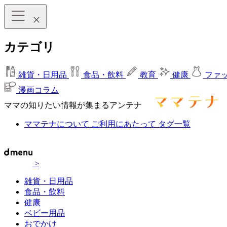
カテゴリ
雑貨・日用品
食品・飲料
教育
健康
ファ
漫画コラム
ママの知りたい情報が集まるアンテナ
ママテナについて
ご利用にあたって
タグ一覧
>
雑貨・日用品
食品・飲料
健康
ベビー用品
おでかけ