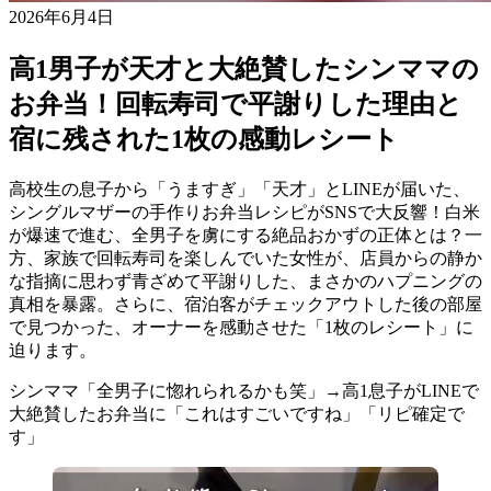
2026年6月4日
高1男子が天才と大絶賛したシンママの
お弁当！回転寿司で平謝りした理由と
宿に残された1枚の感動レシート
高校生の息子から「うますぎ」「天才」とLINEが届いた、
シングルマザーの手作りお弁当レシピがSNSで大反響！白米
が爆速で進む、全男子を虜にする絶品おかずの正体とは？一
方、家族で回転寿司を楽しんでいた女性が、店員からの静か
な指摘に思わず青ざめて平謝りした、まさかのハプニングの
真相を暴露。さらに、宿泊客がチェックアウトした後の部屋
で見つかった、オーナーを感動させた「1枚のレシート」に
迫ります。
シンママ「全男子に惚れられるかも笑」→高1息子がLINEで
大絶賛したお弁当に「これはすごいですね」「リピ確定で
す」