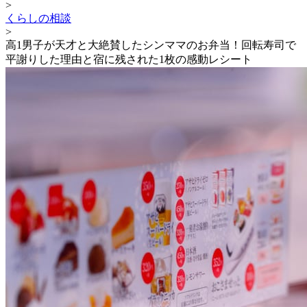
>
くらしの相談
>
高1男子が天才と大絶賛したシンママのお弁当！回転寿司で
平謝りした理由と宿に残された1枚の感動レシート