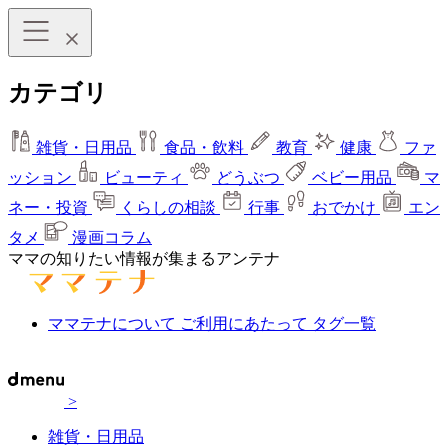
カテゴリ
雑貨・日用品
食品・飲料
教育
健康
ファ
ッション
ビューティ
どうぶつ
ベビー用品
マ
ネー・投資
くらしの相談
行事
おでかけ
エン
タメ
漫画コラム
ママの知りたい情報が集まるアンテナ
ママテナについて
ご利用にあたって
タグ一覧
>
雑貨・日用品