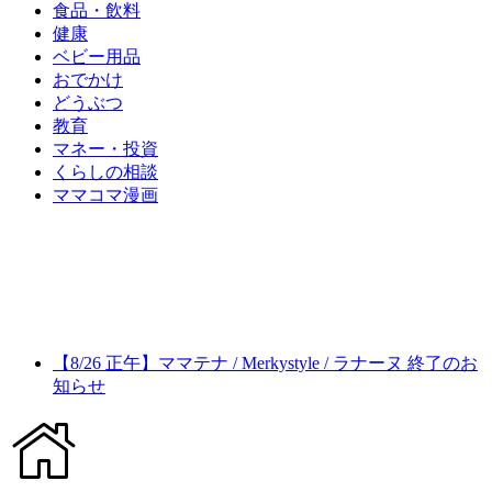
食品・飲料
健康
ベビー用品
おでかけ
どうぶつ
教育
マネー・投資
くらしの相談
ママコマ漫画
【8/26 正午】ママテナ / Merkystyle / ラナーヌ 終了のお
知らせ