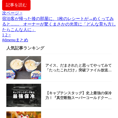
記事を読む
次ページ >
宿泊客が帰った後の部屋に、1枚のレシートが→めくってみ
ると…… オーナーが驚くまさかの光景に「どんな育ち方し
たらこんな人に」
1
2
>
#
dmenuまとめ
人気記事ランキング
アイス、だまされたと思ってやってみて
「たったこれだけ」突破ファイル放送で
大注目！...
【キャプテンスタッグ】史上最強の保冷
力！『真空断熱スーパーコールドクーラ
ーボック...