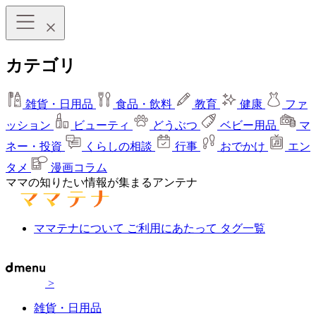
カテゴリ
雑貨・日用品
食品・飲料
教育
健康
ファ
ッション
ビューティ
どうぶつ
ベビー用品
マ
ネー・投資
くらしの相談
行事
おでかけ
エン
タメ
漫画コラム
ママの知りたい情報が集まるアンテナ
ママテナについて
ご利用にあたって
タグ一覧
>
雑貨・日用品