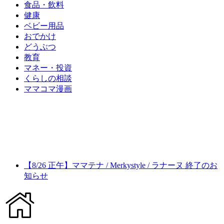
食品・飲料
健康
ベビー用品
おでかけ
どうぶつ
教育
マネー・投資
くらしの相談
ママコマ漫画
【8/26 正午】ママテナ / Merkystyle / ラナーヌ 終了のお
知らせ