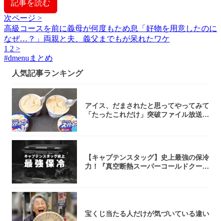
記事を読む
次ページ >
高級コースを前に義母が何度もため息「好物を用意したのに
なぜ…？」両親と夫、義父までもが呆れたワケ
1
2
>
#
dmenuまとめ
人気記事ランキング
アイス、だまされたと思ってやってみて
「たったこれだけ」突破ファイル放送で
大注目！...
【キャプテンスタッグ】史上最強の保冷
力！『真空断熱スーパーコールドクーラ
ーボック...
宝くじ当たる人だけが気づいている違い