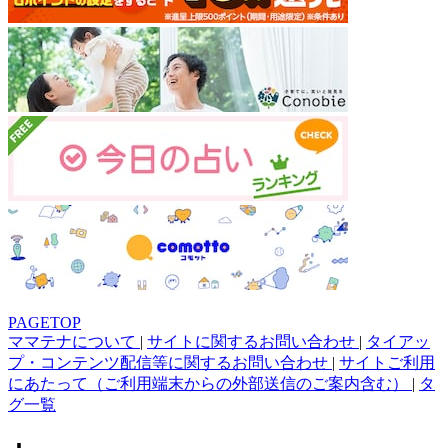
PAGETOP
ママテナについて
|
サイトに関するお問い合わせ
|
タイアッ
プ・コンテンツ配信等に関するお問い合わせ
|
サイトご利用
にあたって（ご利用端末からの外部送信のご案内含む）
|
タ
グ一覧