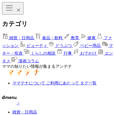
カテゴリ
雑貨・日用品
食品・飲料
教育
健康
ファ
ッション
ビューティ
どうぶつ
ベビー用品
マ
ネー・投資
くらしの相談
行事
おでかけ
エン
タメ
漫画コラム
ママの知りたい情報が集まるアンテナ
ママテナについて
ご利用にあたって
タグ一覧
>
雑貨・日用品