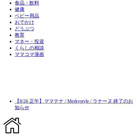
食品・飲料
健康
ベビー用品
おでかけ
どうぶつ
教育
マネー・投資
くらしの相談
ママコマ漫画
【8/26 正午】ママテナ / Merkystyle / ラナーヌ 終了のお
知らせ