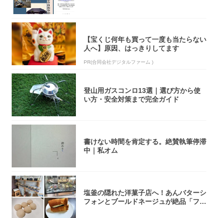
【宝くじ何年も買って一度も当たらない
人へ】原因、はっきりしてます
PR(合同会社デジタルファーム )
登山用ガスコンロ13選｜選び方から使
い方・安全対策まで完全ガイド
書けない時間を肯定する。絶賛執筆停滞
中｜私オム
塩釜の隠れた洋菓子店へ！あんバターシ
フォンとブールドネージュが絶品「フー
ルセック...