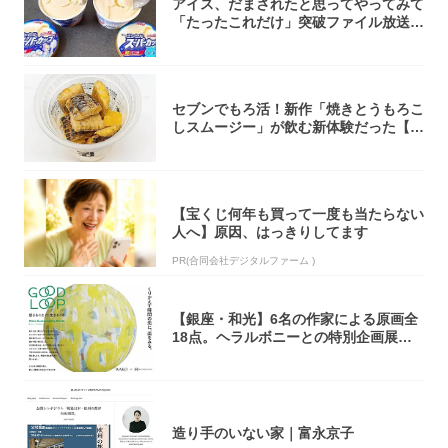
アイス、だまされたと思ってやってみて
「たったこれだけ」突破ファイル放送で
大注目！...
セブンでもろ活！新作「焼きとうもろこ
しスムージー」が飲む新体験だった【東
京の一部...
【宝くじ何年も買って一度も当たらない
人へ】原因、はっきりしてます
PR(合同会社デジタルファーム )
【銀座・和光】6名の作家による原画全
18点。ヘラルボニーとの特別企画展「G
OOD...
造り手のいない家｜富永京子