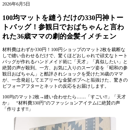
2026年6月5日
100均マットを縫うだけの330円神トー
トバッグ！参観日でおばちゃんと言わ
れた36歳ママの劇的金髪イメチェン
材料費はわずか330円！100円ショップのマット2枚を裁断な
しで縫い合わせるだけで、驚くほどおしゃれで頑丈なトート
バッグが作れるハンドメイド術に「天才」「真似したい」と
絶賛の声が殺到。一方、お気に入りのスーツ姿を「昭和の参
観日おばちゃん」と酷評されショックを受けた36歳のママ
が、一念発起してエアリーな金髪ボブへと垢抜けた、驚きの
ビフォーアフターとネットの反応をお届けします。
100均のマット2枚→縫い合わせたら……「すごい!!」「天才
か」 “材料費330円”のファッションアイテムに絶賛の声
「作ります!!」