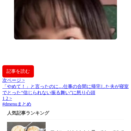
記事を読む
次ページ >
「やめて！」と言ったのに…仕事の合間に帰宅した夫が寝室
でとった“信じられない振る舞い”に怒り心頭
1
2
>
#
dmenuまとめ
人気記事ランキング