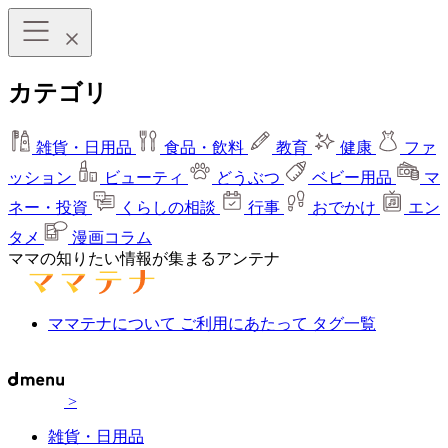
カテゴリ
雑貨・日用品
食品・飲料
教育
健康
ファ
ッション
ビューティ
どうぶつ
ベビー用品
マ
ネー・投資
くらしの相談
行事
おでかけ
エン
タメ
漫画コラム
ママの知りたい情報が集まるアンテナ
ママテナについて
ご利用にあたって
タグ一覧
>
雑貨・日用品