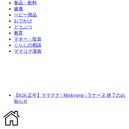
食品・飲料
健康
ベビー用品
おでかけ
どうぶつ
教育
マネー・投資
くらしの相談
ママコマ漫画
【8/26 正午】ママテナ / Merkystyle / ラナーヌ 終了のお
知らせ