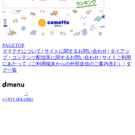
PAGETOP
ママテナについて
|
サイトに関するお問い合わせ
|
タイアッ
プ・コンテンツ配信等に関するお問い合わせ
|
サイトご利用
にあたって（ご利用端末からの外部送信のご案内含む）
|
タ
グ一覧
>
(c) NTT DOCOMO