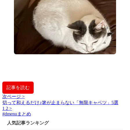
記事を読む
次ページ >
切って和えるだけ♪箸が止まらない「無限キャベツ」5選
1
2
>
#
dmenuまとめ
人気記事ランキング