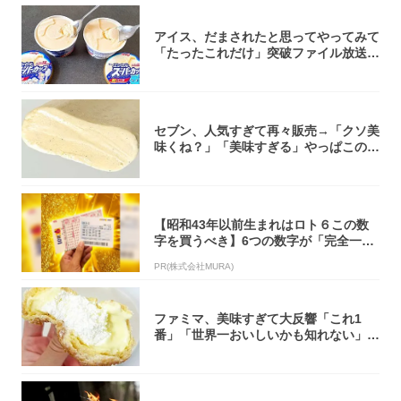
アイス、だまされたと思ってやってみて
「たったこれだけ」突破ファイル放送で
大注目！...
セブン、人気すぎて再々販売→「クソ美
味くね？」「美味すぎる」やっぱこのク
オリティ...
【昭和43年以前生まれはロト６この数
字を買うべき】6つの数字が「完全一
致」する方...
PR(株式会社MURA)
ファミマ、美味すぎて大反響「これ1
番」「世界一おいしいかも知れない」
「飲めそう」