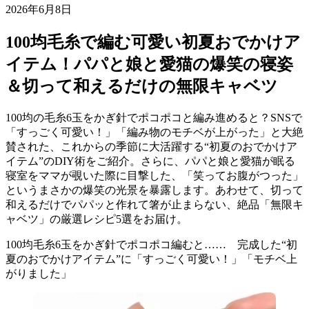
2026年6月8日
100均毛糸で編む可愛い初夏おでかけア
イテム！パパと娘と愛猫の爆笑の寝姿
＆切って和えるだけの無限キャベツ
100均の毛糸6玉をかぎ針でポコポコと編み進めると？SNSで
「すっごく可愛い！」「編み物のモチベが上がった」と大絶
賛された、これからの季節に大活躍する“初夏のおでかけア
イテム”のDIY術をご紹介。さらに、パパと娘と愛猫が眠る
寝室をママが覗いた際に目撃した、「笑ってお腹がつった」
というまさかの爆笑の光景を暴露します。あわせて、切って
和えるだけでパパッと作れて箸が止まらない、絶品「無限キ
ャベツ」の厳選レシピ5選をお届け。
100均毛糸6玉をかぎ針でポコポコ編むと…… 完成した“初
夏のおでかけアイテム”に「すっごく可愛い！」「モチベ上
がりました」