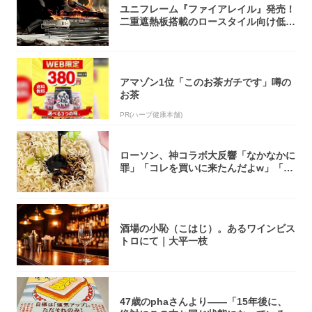
ユニフレーム『ファイアレイル』発売！
二重遮熱板搭載のロースタイル向け低型
焚き火台
アマゾン1位「このお茶ガチです」噂の
お茶
PR(ハーブ健康本舗)
ローソン、神コラボ大反響「なかなかに
罪」「コレを買いに来たんだよw」「３
件まわっ...
酒場の小恥（こはじ）。あるワインビス
トロにて｜大平一枝
47歳のphaさんより――「15年後に、