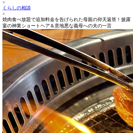
>
くらしの相談
>
焼肉食べ放題で追加料金を告げられた母親の仰天返答！披露
宴の神業ショートヘア＆意地悪な義母への夫の一言