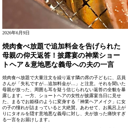
2026年6月9日
焼肉食べ放題で追加料金を告げられた
母親の仰天返答！披露宴の神業ショー
トヘア＆意地悪な義母への夫の一言
焼肉食べ放題で大量注文を繰り返す隣の席の子どもに、店員
さんが「失礼ですが…追加料金が…」と注意。それを聞いた
母親が放った、周囲も耳を疑う信じられない返答の全貌を暴
露します。一方、ショートヘアの女性が披露宴当日に見せ
た、まるでお姫様のように変身する「神業ヘアメイク」に女
の子の憧れが詰まっていると大絶賛。あわせて、お風呂上が
りにタオルを隠す意地悪な義母に対し、夫が放った痛快すぎ
る一言をお届けします。