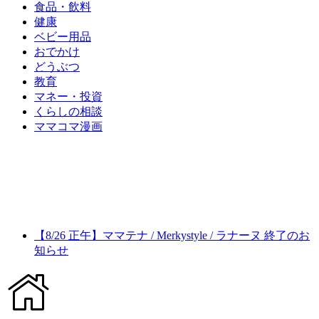
食品・飲料
健康
ベビー用品
おでかけ
どうぶつ
教育
マネー・投資
くらしの相談
ママコマ漫画
【8/26 正午】ママテナ / Merkystyle / ラナーヌ 終了のお
知らせ