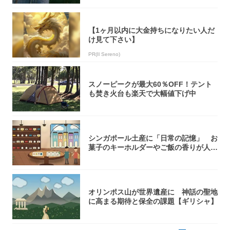
【1ヶ月以内に大金持ちになりたい人だ
け見て下さい】
PR(Il Sereno)
スノーピークが最大60％OFF！テント
も焚き火台も楽天で大幅値下げ中
シンガポール土産に「日常の記憶」 お
菓子のキーホルダーやご飯の香りが人気
【シンガ...
オリンポス山が世界遺産に 神話の聖地
に高まる期待と保全の課題【ギリシャ】