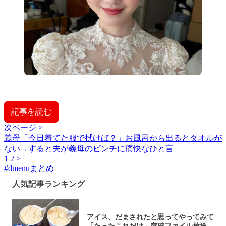
記事を読む
次ページ >
義母「今日着てた服で拭けば？」お風呂から出るとタオルが
ない→すると夫が義母のピンチに痛快なひと言
1
2
>
#
dmenuまとめ
人気記事ランキング
アイス、だまされたと思ってやってみて
「たったこれだけ」突破ファイル放送で