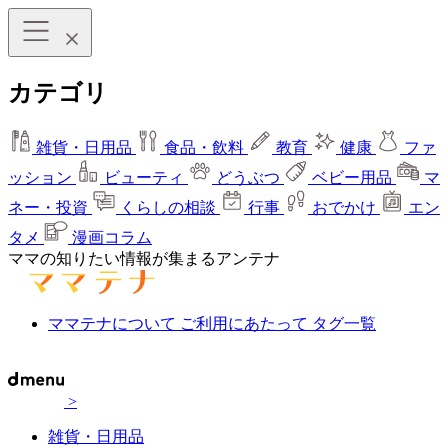
カテゴリ
雑貨・日用品
食品・飲料
教育
健康
ファ
ッション
ビューティ
どうぶつ
ベビー用品
マ
ネー・投資
くらしの相談
行事
おでかけ
エン
タメ
漫画コラム
ママの知りたい情報が集まるアンテナ
ママテナについて
ご利用にあたって
タグ一覧
>
雑貨・日用品