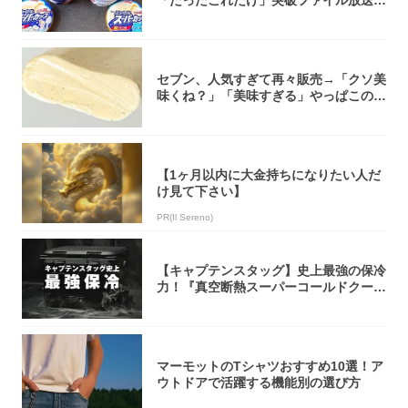
大注目！...
セブン、人気すぎて再々販売→「クソ美
味くね？」「美味すぎる」やっぱこのク
オリティ...
【1ヶ月以内に大金持ちになりたい人だ
け見て下さい】
PR(Il Sereno)
【キャプテンスタッグ】史上最強の保冷
力！『真空断熱スーパーコールドクーラ
ーボック...
マーモットのTシャツおすすめ10選！ア
ウトドアで活躍する機能別の選び方