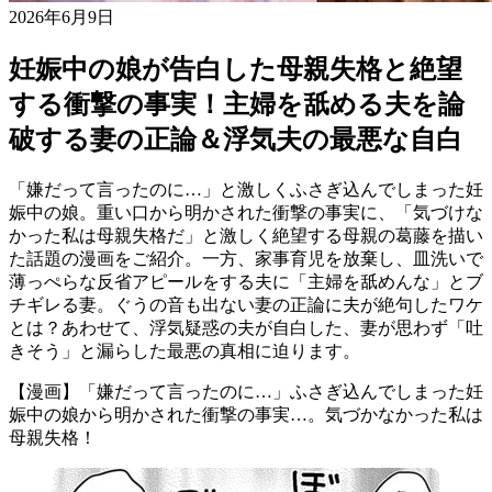
2026年6月9日
妊娠中の娘が告白した母親失格と絶望
する衝撃の事実！主婦を舐める夫を論
破する妻の正論＆浮気夫の最悪な自白
「嫌だって言ったのに…」と激しくふさぎ込んでしまった妊
娠中の娘。重い口から明かされた衝撃の事実に、「気づけな
かった私は母親失格だ」と激しく絶望する母親の葛藤を描い
た話題の漫画をご紹介。一方、家事育児を放棄し、皿洗いで
薄っぺらな反省アピールをする夫に「主婦を舐めんな」とブ
チギレる妻。ぐうの音も出ない妻の正論に夫が絶句したワケ
とは？あわせて、浮気疑惑の夫が自白した、妻が思わず「吐
きそう」と漏らした最悪の真相に迫ります。
【漫画】「嫌だって言ったのに…」ふさぎ込んでしまった妊
娠中の娘から明かされた衝撃の事実…。気づかなかった私は
母親失格！