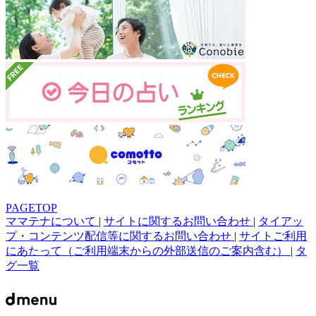
PAGETOP
ママテナについて
|
サイトに関するお問い合わせ
|
タイアッ
プ・コンテンツ配信等に関するお問い合わせ
|
サイトご利用
にあたって（ご利用端末からの外部送信のご案内含む）
|
タ
グ一覧