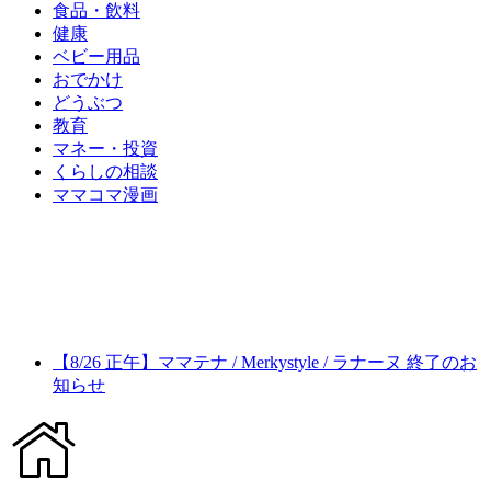
食品・飲料
健康
ベビー用品
おでかけ
どうぶつ
教育
マネー・投資
くらしの相談
ママコマ漫画
【8/26 正午】ママテナ / Merkystyle / ラナーヌ 終了のお
知らせ