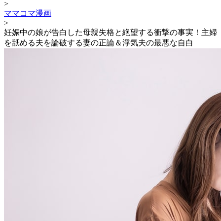
>
ママコマ漫画
>
妊娠中の娘が告白した母親失格と絶望する衝撃の事実！主婦
を舐める夫を論破する妻の正論＆浮気夫の最悪な自白