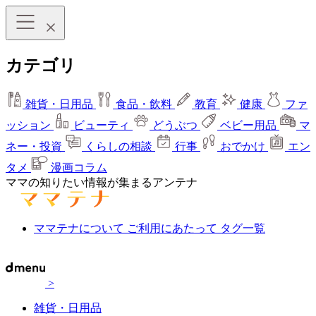
カテゴリ
雑貨・日用品
食品・飲料
教育
健康
ファ
ッション
ビューティ
どうぶつ
ベビー用品
マ
ネー・投資
くらしの相談
行事
おでかけ
エン
タメ
漫画コラム
ママの知りたい情報が集まるアンテナ
ママテナについて
ご利用にあたって
タグ一覧
>
雑貨・日用品