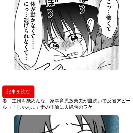
記事を読む
妻「主婦を舐めんな」家事育児放棄夫が皿洗いで反省アピー
ル→「じゃあ…」妻の正論に夫絶句のワケ