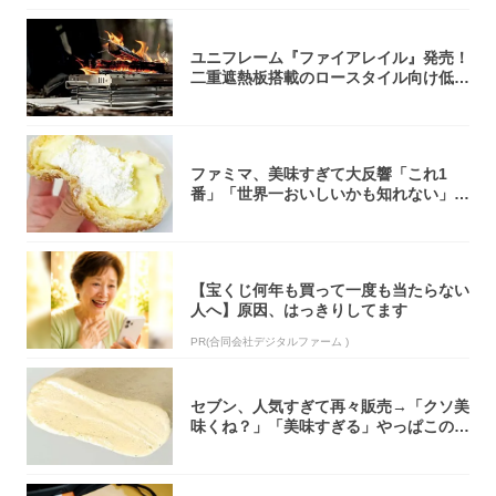
ユニフレーム『ファイアレイル』発売！
二重遮熱板搭載のロースタイル向け低型
焚き火台
ファミマ、美味すぎて大反響「これ1
番」「世界一おいしいかも知れない」
「飲めそう」
【宝くじ何年も買って一度も当たらない
人へ】原因、はっきりしてます
PR(合同会社デジタルファーム )
セブン、人気すぎて再々販売→「クソ美
味くね？」「美味すぎる」やっぱこのク
オリティ...