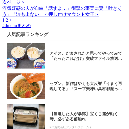
次ページ >
浮気疑惑の夫が自白「話すよ…」衝撃の事実に妻「吐きそ
う」「涙も出ない」＜押し付けマウント女子＞
1
2
>
#
dmenuまとめ
人気記事ランキング
アイス、だまされたと思ってやってみて
「たったこれだけ」突破ファイル放送で
大注目！...
セブン、新作はやくも大反響「うまく再
現してる」「スープ美味い具材邪魔って
くらい美...
【当選した人が暴露】宝くじ運が動く
時、必ずある前触れ
PR(合同会社デジタルファーム )