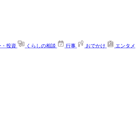
ー・投資
くらしの相談
行事
おでかけ
エンタメ