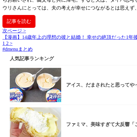
ウリさんにとっては、夫の考えが幸せにつながるとは思えず
記事を読む
次ページ >
【漫画】14歳年上の理想の彼と結婚！ 幸せの絶頂だった1年
1
2
>
#
dmenuまとめ
人気記事ランキング
アイス、だまされたと思ってやっ
ファミマ、美味すぎて大反響「