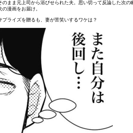
そのまま元上司から浴びせられた夫。思い切って反論した次の瞬
夫の漫画をお届け。
サプライズを贈るも、妻が苦笑いするワケは？