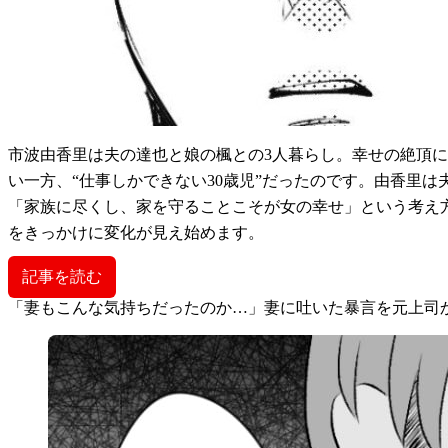
市波由香里は夫の達也と娘の楓との3人暮らし。幸せの絶頂
い一方、“仕事しかできない30歳児”だったのです。由香里
「家族に尽くし、家を守ることこそが女の幸せ」という考え
をきっかけに変化が見え始めます。
記事を読む
「妻もこんな気持ちだったのか…」妻に吐いた暴言を元上司