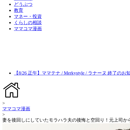
どうぶつ
教育
マネー・投資
くらしの相談
ママコマ漫画
【8/26 正午】ママテナ / Merkystyle / ラナーヌ 終了の
>
ママコマ漫画
>
妻を後回しにしていたモラハラ夫の後悔と空回り！元上司か