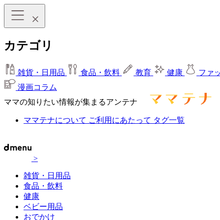
カテゴリ
雑貨・日用品
食品・飲料
教育
健康
ファ
漫画コラム
ママの知りたい情報が集まるアンテナ
ママテナについて
ご利用にあたって
タグ一覧
>
雑貨・日用品
食品・飲料
健康
ベビー用品
おでかけ