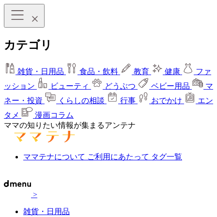
カテゴリ
雑貨・日用品
食品・飲料
教育
健康
ファ
ッション
ビューティ
どうぶつ
ベビー用品
マ
ネー・投資
くらしの相談
行事
おでかけ
エン
タメ
漫画コラム
ママの知りたい情報が集まるアンテナ
ママテナについて
ご利用にあたって
タグ一覧
>
雑貨・日用品