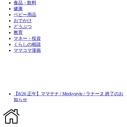
食品・飲料
健康
ベビー用品
おでかけ
どうぶつ
教育
マネー・投資
くらしの相談
ママコマ漫画
【8/26 正午】ママテナ / Merkystyle / ラナーヌ 終了のお
知らせ