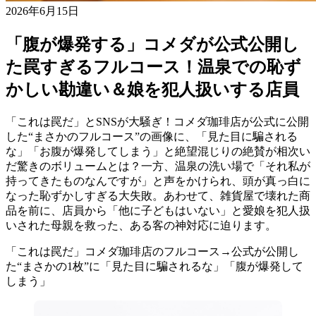
2026年6月15日
「腹が爆発する」コメダが公式公開し
た罠すぎるフルコース！温泉での恥ず
かしい勘違い＆娘を犯人扱いする店員
「これは罠だ」とSNSが大騒ぎ！コメダ珈琲店が公式に公開
した“まさかのフルコース”の画像に、「見た目に騙される
な」「お腹が爆発してしまう」と絶望混じりの絶賛が相次い
だ驚きのボリュームとは？一方、温泉の洗い場で「それ私が
持ってきたものなんですが」と声をかけられ、頭が真っ白に
なった恥ずかしすぎる大失敗。あわせて、雑貨屋で壊れた商
品を前に、店員から「他に子どもはいない」と愛娘を犯人扱
いされた母親を救った、ある客の神対応に迫ります。
「これは罠だ」コメダ珈琲店のフルコース→公式が公開し
た“まさかの1枚”に「見た目に騙されるな」「腹が爆発して
しまう」