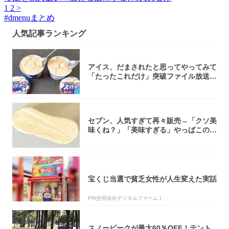
1
2
>
#
dmenuまとめ
人気記事ランキング
アイス、だまされたと思ってやってみて
「たったこれだけ」突破ファイル放送で
大注目！...
セブン、人気すぎて再々販売→「クソ美
味くね？」「美味すぎる」やっぱこのク
オリティ...
宝くじ当選で貧乏女性が人生変えた実話
PR(合同会社デジタルファーム )
スノーピークが最大60％OFF！テント