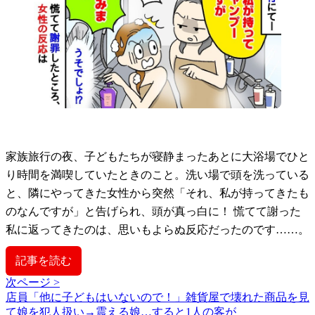
家族旅行の夜、子どもたちが寝静まったあとに大浴場でひと
り時間を満喫していたときのこと。洗い場で頭を洗っている
と、隣にやってきた女性から突然「それ、私が持ってきたも
のなんですが」と告げられ、頭が真っ白に！ 慌てて謝った
私に返ってきたのは、思いもよらぬ反応だったのです……。
記事を読む
次ページ >
店員「他に子どもはいないので！」雑貨屋で壊れた商品を見
て娘を犯人扱い→震える娘…すると1人の客が