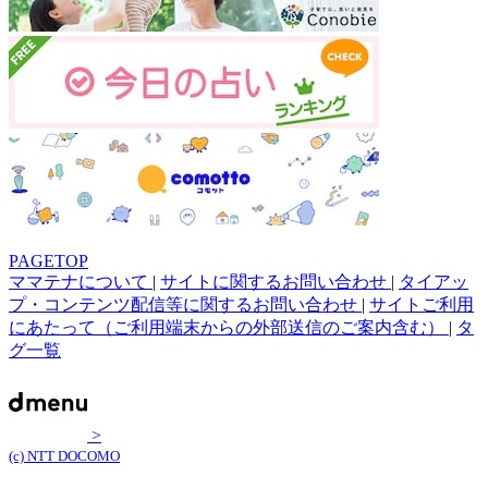
PAGETOP
ママテナについて
|
サイトに関するお問い合わせ
|
タイアッ
プ・コンテンツ配信等に関するお問い合わせ
|
サイトご利用
にあたって（ご利用端末からの外部送信のご案内含む）
|
タ
グ一覧
>
(c) NTT DOCOMO