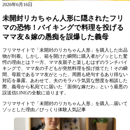
2026年6月16日
未開封リカちゃん人形に隠されたフリ
マの恐怖！バイキングで料理を投げる
ママ友＆嫁の愚痴を誤爆した義母
フリマサイトで「未開封のリカちゃん人形」を購入した出品
物が到着。しかし、箱を開けた瞬間に購入者がゾッとした驚
愕の理由とは？一方、ママ友親子と楽しむはずのランチバイ
キングで、ママ友の子どもが突然料理を投げ捨てた！その瞬
間、母親であるママ友がとった、周囲も絶句するあり得ない
対応を暴露。あわせて、夫のモラハラ気質な態度を相談した
際、義母から私宛てに届いた「面倒な嫁だわ」という最悪の
誤送信LINEの全貌に迫ります。
フリマサイトで「未開封のリカちゃん人形」を購入…届いて
ゾッとした理由／びっくり体験人気記事