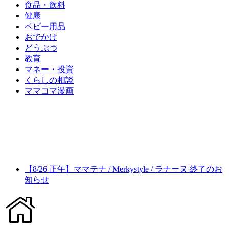
食品・飲料
健康
ベビー用品
おでかけ
どうぶつ
教育
マネー・投資
くらしの相談
ママコマ漫画
【8/26 正午】ママテナ / Merkystyle / ラナーヌ 終了のお
知らせ