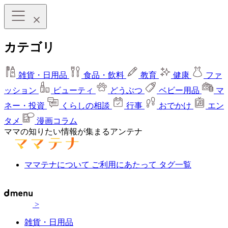
カテゴリ
雑貨・日用品
食品・飲料
教育
健康
ファ
ッション
ビューティ
どうぶつ
ベビー用品
マ
ネー・投資
くらしの相談
行事
おでかけ
エン
タメ
漫画コラム
ママの知りたい情報が集まるアンテナ
ママテナについて
ご利用にあたって
タグ一覧
>
雑貨・日用品