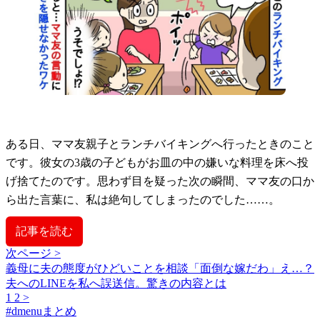
ある日、ママ友親子とランチバイキングへ行ったときのこと
です。彼女の3歳の子どもがお皿の中の嫌いな料理を床へ投
げ捨てたのです。思わず目を疑った次の瞬間、ママ友の口か
ら出た言葉に、私は絶句してしまったのでした……。
記事を読む
次ページ >
義母に夫の態度がひどいことを相談「面倒な嫁だわ」え…？
夫へのLINEを私へ誤送信。驚きの内容とは
1
2
>
#
dmenuまとめ