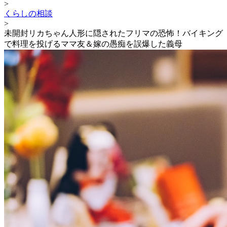
>
くらしの相談
>
未開封リカちゃん人形に隠されたフリマの恐怖！バイキング
で料理を投げるママ友＆嫁の愚痴を誤爆した義母