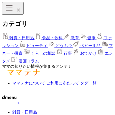
カテゴリ
雑貨・日用品
食品・飲料
教育
健康
ファ
ッション
ビューティ
どうぶつ
ベビー用品
マ
ネー・投資
くらしの相談
行事
おでかけ
エン
タメ
漫画コラム
ママの知りたい情報が集まるアンテナ
ママテナについて
ご利用にあたって
タグ一覧
>
雑貨・日用品