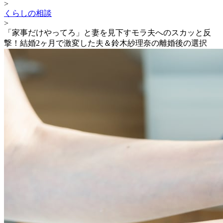
>
くらしの相談
>
「家事だけやってろ」と妻を見下すモラ夫へのスカッと反
撃！結婚2ヶ月で激変した夫＆鈴木紗理奈の離婚後の選択