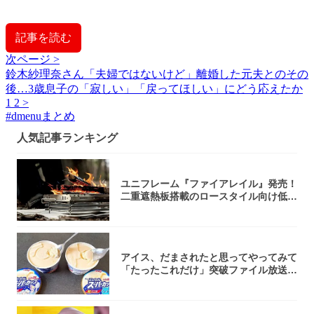
記事を読む
次ページ >
鈴木紗理奈さん「夫婦ではないけど」離婚した元夫とのその
後…3歳息子の「寂しい」「戻ってほしい」にどう応えたか
1
2
>
#
dmenuまとめ
人気記事ランキング
ユニフレーム『ファイアレイル』発売！
二重遮熱板搭載のロースタイル向け低型
焚き火台
アイス、だまされたと思ってやってみて
「たったこれだけ」突破ファイル放送で
大注目！...