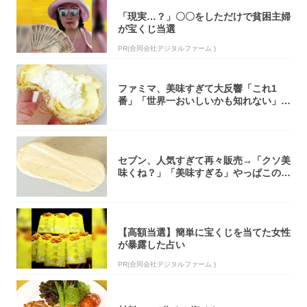
「現実…？」〇〇をしただけで貧困主婦
が宝くじ当選
PR(合同会社デジタルファーム )
ファミマ、美味すぎて大反響「これ1
番」「世界一おいしいかも知れない」
「飲めそう」
セブン、人気すぎて再々販売→「クソ美
味くね？」「美味すぎる」やっぱこのク
オリティ...
【高額当選】簡単に宝くじを当てた女性
が暴露した占い
PR(合同会社デジタルファーム )