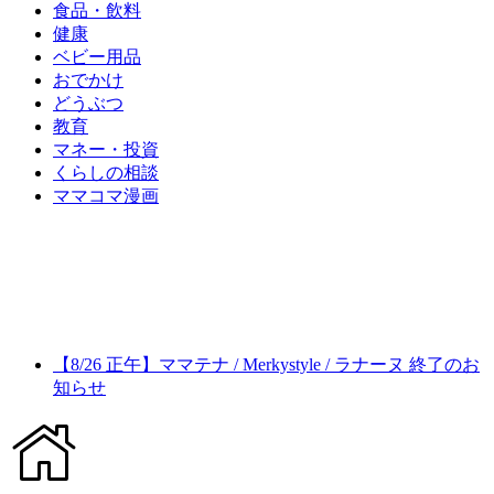
食品・飲料
健康
ベビー用品
おでかけ
どうぶつ
教育
マネー・投資
くらしの相談
ママコマ漫画
【8/26 正午】ママテナ / Merkystyle / ラナーヌ 終了のお
知らせ