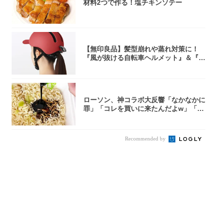
材料2つで作る！塩チキンソテー
【無印良品】髪型崩れや蒸れ対策に！
『風が抜ける自転車ヘルメット』＆『2
0型自転車...
ローソン、神コラボ大反響「なかなかに
罪」「コレを買いに来たんだよw」「３
件まわっ...
Recommended by