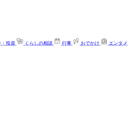
ー・投資
くらしの相談
行事
おでかけ
エンタメ