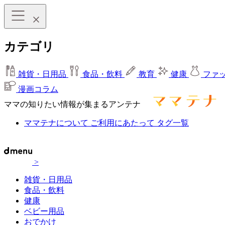
カテゴリ
雑貨・日用品
食品・飲料
教育
健康
ファ
漫画コラム
ママの知りたい情報が集まるアンテナ
ママテナについて
ご利用にあたって
タグ一覧
>
雑貨・日用品
食品・飲料
健康
ベビー用品
おでかけ