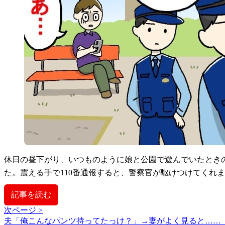
休日の昼下がり、いつものように娘と公園で遊んでいたとき
た。震える手で110番通報すると、警察官が駆けつけてくれ
記事を読む
次ページ >
夫「俺こんなパンツ持ってたっけ？」→妻がよく見ると…… 