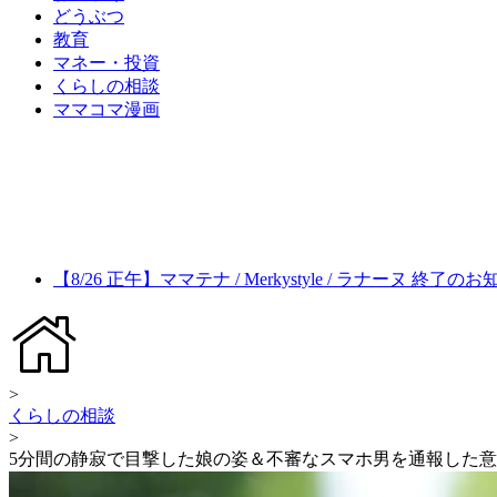
どうぶつ
教育
マネー・投資
くらしの相談
ママコマ漫画
【8/26 正午】ママテナ / Merkystyle / ラナーヌ 終了の
>
くらしの相談
>
5分間の静寂で目撃した娘の姿＆不審なスマホ男を通報した