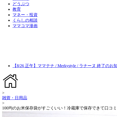
どうぶつ
教育
マネー・投資
くらしの相談
ママコマ漫画
【8/26 正午】ママテナ / Merkystyle / ラナーヌ 終了の
>
雑貨・日用品
>
100均のお米保存袋がすごくいい！冷蔵庫で保存できて口コ