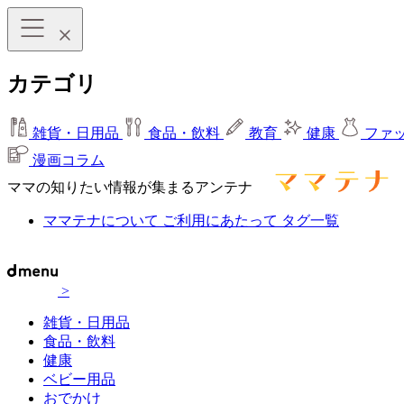
カテゴリ
雑貨・日用品
食品・飲料
教育
健康
ファ
漫画コラム
ママの知りたい情報が集まるアンテナ
ママテナについて
ご利用にあたって
タグ一覧
>
雑貨・日用品
食品・飲料
健康
ベビー用品
おでかけ