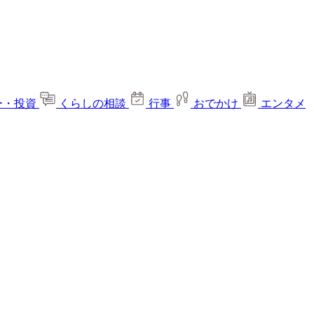
ー・投資
くらしの相談
行事
おでかけ
エンタメ