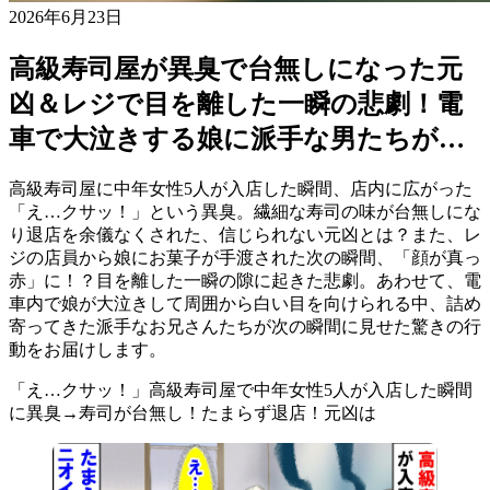
2026年6月23日
高級寿司屋が異臭で台無しになった元
凶＆レジで目を離した一瞬の悲劇！電
車で大泣きする娘に派手な男たちが…
高級寿司屋に中年女性5人が入店した瞬間、店内に広がった
「え…クサッ！」という異臭。繊細な寿司の味が台無しにな
り退店を余儀なくされた、信じられない元凶とは？また、レ
ジの店員から娘にお菓子が手渡された次の瞬間、「顔が真っ
赤」に！？目を離した一瞬の隙に起きた悲劇。あわせて、電
車内で娘が大泣きして周囲から白い目を向けられる中、詰め
寄ってきた派手なお兄さんたちが次の瞬間に見せた驚きの行
動をお届けします。
「え…クサッ！」高級寿司屋で中年女性5人が入店した瞬間
に異臭→寿司が台無し！たまらず退店！元凶は