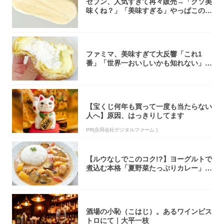
セブン、人気すぎて再々販売→「クソ美
味くね？」「美味すぎる」やっぱこのク
オリティ...
ファミマ、美味すぎて大反響「これ1
番」「世界一おいしいかも知れない」
「飲めそう」
【宝くじ何年も買って一度も当たらない
人へ】原因、はっきりしてます
PR(合同会社デジタルファーム )
【ルウなしでこのコク!?】ヨーグルトで
煮込む本格「夏野菜たっぷりカレー」作
ってみ...
酒場の小恥（こはじ）。あるワインビス
トロにて｜大平一枝