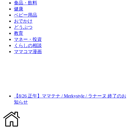
食品・飲料
健康
ベビー用品
おでかけ
どうぶつ
教育
マネー・投資
くらしの相談
ママコマ漫画
【8/26 正午】ママテナ / Merkystyle / ラナーヌ 終了のお
知らせ