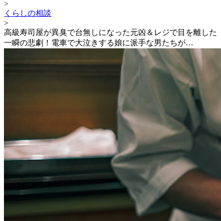
>
くらしの相談
>
高級寿司屋が異臭で台無しになった元凶＆レジで目を離した
一瞬の悲劇！電車で大泣きする娘に派手な男たちが…