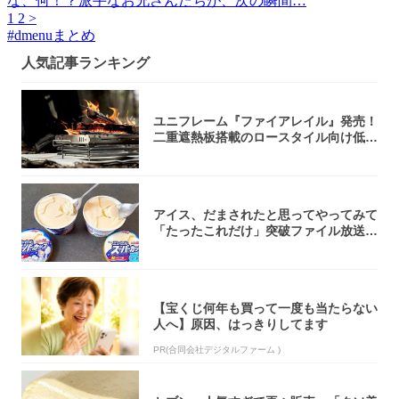
な、何！？派手なお兄さんたちが、次の瞬間…
1
2
>
#
dmenuまとめ
人気記事ランキング
ユニフレーム『ファイアレイル』発売！
二重遮熱板搭載のロースタイル向け低型
焚き火台
アイス、だまされたと思ってやってみて
「たったこれだけ」突破ファイル放送で
大注目！...
【宝くじ何年も買って一度も当たらない
人へ】原因、はっきりしてます
PR(合同会社デジタルファーム )