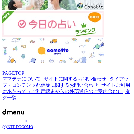
PAGETOP
ママテナについて
|
サイトに関するお問い合わせ
|
タイアッ
プ・コンテンツ配信等に関するお問い合わせ
|
サイトご利用
にあたって（ご利用端末からの外部送信のご案内含む）
|
タ
グ一覧
>
(c) NTT DOCOMO