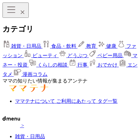
カテゴリ
雑貨・日用品
食品・飲料
教育
健康
ファ
ッション
ビューティ
どうぶつ
ベビー用品
マ
ネー・投資
くらしの相談
行事
おでかけ
エン
タメ
漫画コラム
ママの知りたい情報が集まるアンテナ
ママテナについて
ご利用にあたって
タグ一覧
>
雑貨・日用品