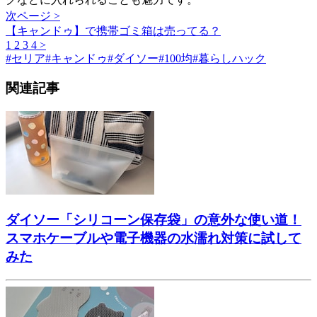
次ページ >
【キャンドゥ】で携帯ゴミ箱は売ってる？
1
2
3
4
>
#
セリア
#
キャンドゥ
#
ダイソー
#
100均
#
暮らしハック
関連記事
ダイソー「シリコーン保存袋」の意外な使い道！
スマホケーブルや電子機器の水濡れ対策に試して
みた