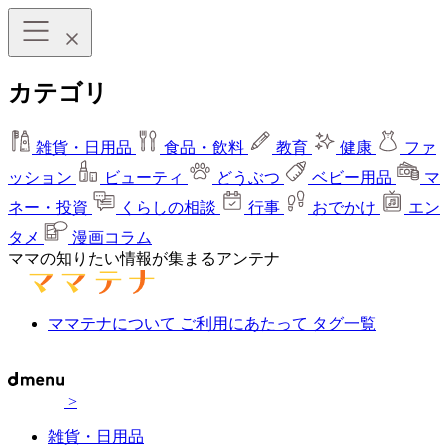
カテゴリ
雑貨・日用品
食品・飲料
教育
健康
ファ
ッション
ビューティ
どうぶつ
ベビー用品
マ
ネー・投資
くらしの相談
行事
おでかけ
エン
タメ
漫画コラム
ママの知りたい情報が集まるアンテナ
ママテナについて
ご利用にあたって
タグ一覧
>
雑貨・日用品