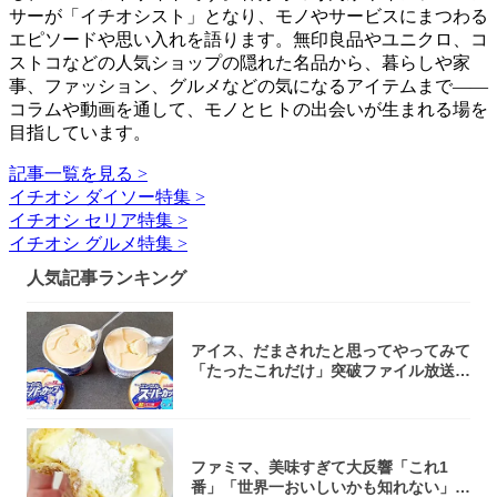
サーが「イチオシスト」となり、モノやサービスにまつわる
エピソードや思い入れを語ります。無印良品やユニクロ、コ
ストコなどの人気ショップの隠れた名品から、暮らしや家
事、ファッション、グルメなどの気になるアイテムまで――
コラムや動画を通して、モノとヒトの出会いが生まれる場を
目指しています。
記事一覧を見る >
イチオシ ダイソー特集 >
イチオシ セリア特集 >
イチオシ グルメ特集 >
人気記事ランキング
アイス、だまされたと思ってやってみて
「たったこれだけ」突破ファイル放送で
大注目！...
ファミマ、美味すぎて大反響「これ1
番」「世界一おいしいかも知れない」