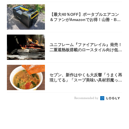
【最大40％OFF】ポータブルエアコン
＆ファンがAmazonでお得！山善・Bo
u...
ユニフレーム『ファイアレイル』発売！
二重遮熱板搭載のロースタイル向け低型
焚き火台
セブン、新作はやくも大反響「うまく再
現してる」「スープ美味い具材邪魔って
くらい美...
Recommended by