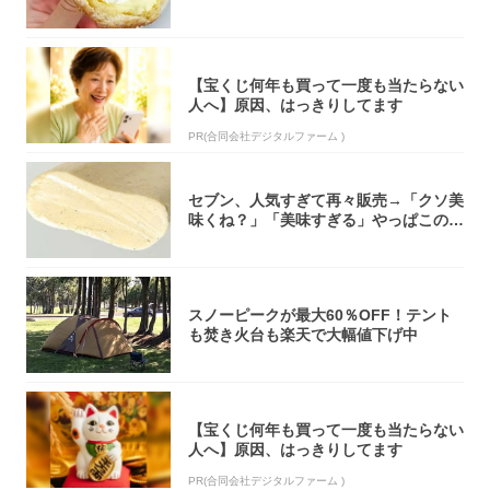
「飲めそう」
【宝くじ何年も買って一度も当たらない
人へ】原因、はっきりしてます
PR(合同会社デジタルファーム )
セブン、人気すぎて再々販売→「クソ美
味くね？」「美味すぎる」やっぱこのク
オリティ...
スノーピークが最大60％OFF！テント
も焚き火台も楽天で大幅値下げ中
【宝くじ何年も買って一度も当たらない
人へ】原因、はっきりしてます
PR(合同会社デジタルファーム )