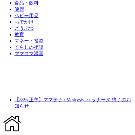
食品・飲料
健康
ベビー用品
おでかけ
どうぶつ
教育
マネー・投資
くらしの相談
ママコマ漫画
【8/26 正午】ママテナ / Merkystyle / ラナーヌ 終了のお
知らせ