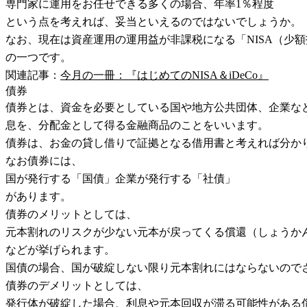
専門家に運用をお任せできる多くの場合、年率1％程度
という点を考えれば、妥当といえるのではないでしょうか。
なお、現在は資産運用の運用益が非課税になる「NISA（少
の一つです。
関連記事：
今月の一冊：『はじめてのNISA＆iDeCo』
債券
債券とは、資金を必要としている国や地方公共団体、企業な
息を、分配金として得る金融商品のことをいいます。
債券は、お金の貸し借りで証拠となる借用書と考えれば分か
なお債券には、
国が発行する「国債」企業が発行する「社債」
があります。
債券のメリットとしては、
元本割れのリスクが少ない元本が戻ってくる償還（しょうか
などが挙げられます。
国債の場合、国が破綻しない限り元本割れにはならないので
債券のデメリットとしては、
発行体が破綻した場合、利息や元本回収が滞る可能性がある