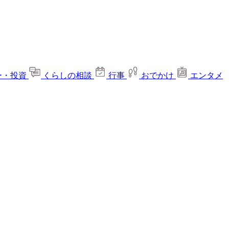
ー・投資
くらしの相談
行事
おでかけ
エンタメ