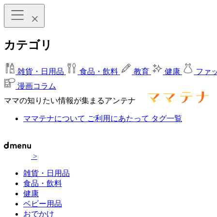
カテゴリ
雑貨・日用品
食品・飲料
教育
健康
ファ
漫画コラム
ママの知りたい情報が集まるアンテナ
ママテナについて
ご利用にあたって
タグ一覧
>
雑貨・日用品
食品・飲料
健康
ベビー用品
おでかけ