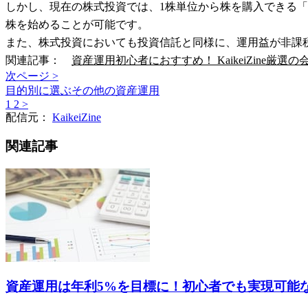
しかし、現在の株式投資では、1株単位から株を購入できる
株を始めることが可能です。
また、株式投資においても投資信託と同様に、運用益が非課税
関連記事：
資産運用初心者におすすめ！ KaikeiZine厳選の
次ページ >
目的別に選ぶその他の資産運用
1
2
>
配信元：
KaikeiZine
関連記事
資産運用は年利5%を目標に！初心者でも実現可能