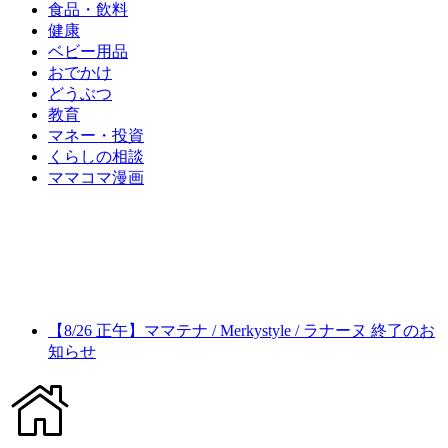
食品・飲料
健康
ベビー用品
おでかけ
どうぶつ
教育
マネー・投資
くらしの相談
ママコマ漫画
【8/26 正午】ママテナ / Merkystyle / ラナーヌ 終了のお
知らせ