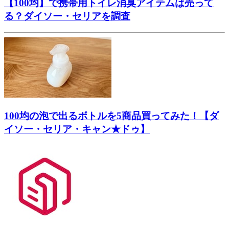
【100均】で携帯用トイレ消臭アイテムは売って
る？ダイソー・セリアを調査
100均の泡で出るボトルを5商品買ってみた！【ダ
イソー・セリア・キャン★ドゥ】