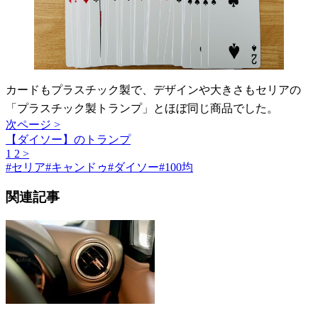
カードもプラスチック製で、デザインや大きさもセリアの
「プラスチック製トランプ」とほぼ同じ商品でした。
次ページ >
【ダイソー】のトランプ
1
2
>
#
セリア
#
キャンドゥ
#
ダイソー
#
100均
関連記事