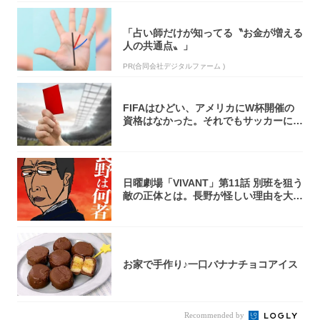
「占い師だけが知ってる〝お金が増える
人の共通点〟」
PR(合同会社デジタルファーム )
FIFAはひどい、アメリカにW杯開催の
資格はなかった。それでもサッカーには
夢があ...
日曜劇場「VIVANT」第11話 別班を狙う
敵の正体とは。長野が怪しい理由を大
考...
お家で手作り♪一口バナナチョコアイス
Recommended by