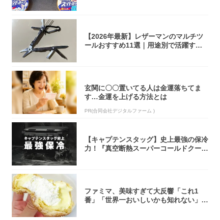
大注目！...
【2026年最新】レザーマンのマルチツ
ールおすすめ11選｜用途別で活躍する
モデル...
玄関に〇〇置いてる人は金運落ちてま
す…金運を上げる方法とは
PR(合同会社デジタルファーム )
【キャプテンスタッグ】史上最強の保冷
力！『真空断熱スーパーコールドクーラ
ーボック...
ファミマ、美味すぎて大反響「これ1
番」「世界一おいしいかも知れない」
「飲めそう」