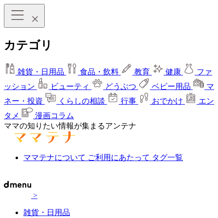
カテゴリ
雑貨・日用品
食品・飲料
教育
健康
ファ
ッション
ビューティ
どうぶつ
ベビー用品
マ
ネー・投資
くらしの相談
行事
おでかけ
エン
タメ
漫画コラム
ママの知りたい情報が集まるアンテナ
ママテナについて
ご利用にあたって
タグ一覧
>
雑貨・日用品