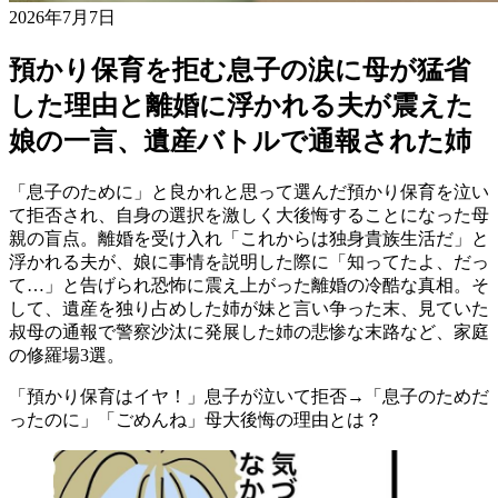
2026年7月7日
預かり保育を拒む息子の涙に母が猛省
した理由と離婚に浮かれる夫が震えた
娘の一言、遺産バトルで通報された姉
「息子のために」と良かれと思って選んだ預かり保育を泣い
て拒否され、自身の選択を激しく大後悔することになった母
親の盲点。離婚を受け入れ「これからは独身貴族生活だ」と
浮かれる夫が、娘に事情を説明した際に「知ってたよ、だっ
て…」と告げられ恐怖に震え上がった離婚の冷酷な真相。そ
して、遺産を独り占めした姉が妹と言い争った末、見ていた
叔母の通報で警察沙汰に発展した姉の悲惨な末路など、家庭
の修羅場3選。
「預かり保育はイヤ！」息子が泣いて拒否→「息子のためだ
ったのに」「ごめんね」母大後悔の理由とは？