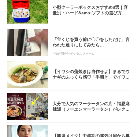
小型クーラーボックスおすすめ8選｜容
量別・ハード&amp;ソフトの選び方【2
02...
「宝くじを買う前に〇〇をしただけ」言
われた通りにしてみたら…
PR(合同会社デジタルファーム )
【イワシの蒲焼きは自作せよ】まるでウ
ナギのふっくら感♡「手開き」でイワシ
さばいて...
大分で人気のマーラータンの店・福恩麻
辣湯（フーエンマーラータン）がレクト
に広島初...
【開運メイク】中年期の運気は眉から鼻