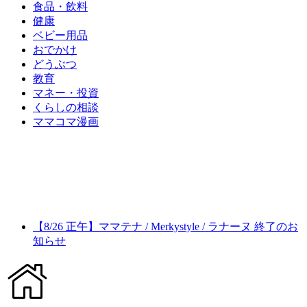
食品・飲料
健康
ベビー用品
おでかけ
どうぶつ
教育
マネー・投資
くらしの相談
ママコマ漫画
【8/26 正午】ママテナ / Merkystyle / ラナーヌ 終了のお
知らせ