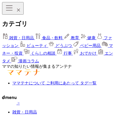
カテゴリ
雑貨・日用品
食品・飲料
教育
健康
ファ
ッション
ビューティ
どうぶつ
ベビー用品
マ
ネー・投資
くらしの相談
行事
おでかけ
エン
タメ
漫画コラム
ママの知りたい情報が集まるアンテナ
ママテナについて
ご利用にあたって
タグ一覧
>
雑貨・日用品