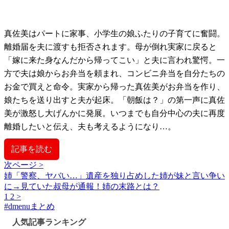
真佐美はパートに家事、小学生の娘ふたりの子育てに奮闘。
離婚届を夫に渡すも拒否されます。母が倒れ実家に戻ると
「嫁に来た身なんだから帰ってこい」と夫に言われ驚愕。一
方で夫は娘からお弁当を頼まれ、コンビニ弁当を自分たちの
お金で買えと命令。実家から帰った真佐美がお弁当を作り、
娘たちを送り出すと夫が起床。「朝飯は？」の第一声に真佐
美が激怒し大げんかに発展。いつまでも自分中心の夫に再度
離婚したいと伝え、夫も考えるようになり…。
記事を読む
次ページ >
姉「警察、ヤバい…」遺産を独り占めした姉が妹と言い争い
に→見ていた叔母が通報！姉の末路とは？
1
2
>
#
dmenuまとめ
人気記事ランキング