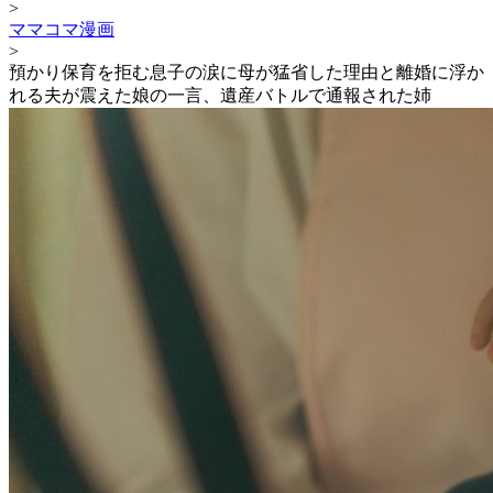
>
ママコマ漫画
>
預かり保育を拒む息子の涙に母が猛省した理由と離婚に浮か
れる夫が震えた娘の一言、遺産バトルで通報された姉