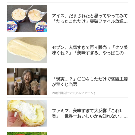
アイス、だまされたと思ってやってみて
「たったこれだけ」突破ファイル放送で
大注目！...
セブン、人気すぎて再々販売→「クソ美
味くね？」「美味すぎる」やっぱこのク
オリティ...
「現実…？」〇〇をしただけで貧困主婦
が宝くじ当選
PR(合同会社デジタルファーム )
ファミマ、美味すぎて大反響「これ1
番」「世界一おいしいかも知れない」
「飲めそう」