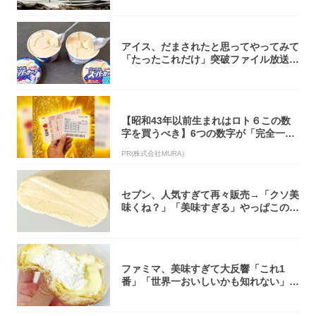
アイス、だまされたと思ってやってみて
「たったこれだけ」突破ファイル放送で
大注目！...
【昭和43年以前生まれはロト６この数
字を買うべき】6つの数字が「完全一
致」する方...
PR(株式会社MURA)
セブン、人気すぎて再々販売→「クソ美
味くね？」「美味すぎる」やっぱこのク
オリティ...
ファミマ、美味すぎて大反響「これ1
番」「世界一おいしいかも知れない」
「飲めそう」