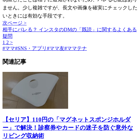
ません。少し複雑ですが、長文や画像を確実にチェックした
いときには有効な手段です。
次ページ >
相手にバレる？ インスタのDMの「既読」に関するよくある
疑問
1
2
>
#
ママ
#
SNS・アプリ
#
ママ友
#
ママテナ
関連記事
【セリア】110円の「マグネットスポンジホルダ
ー」で解決！診察券やカードの迷子を防ぐ意外な
リビング収納術