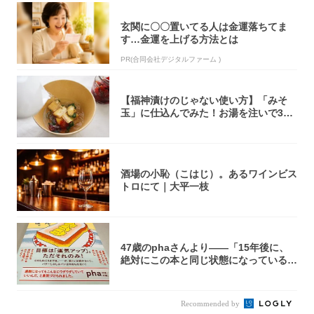
玄関に〇〇置いてる人は金運落ちてま
す…金運を上げる方法とは
PR(合同会社デジタルファーム )
【福神漬けのじゃない使い方】「みそ
玉」に仕込んでみた！お湯を注いで30
秒で…朝の...
酒場の小恥（こはじ）。あるワインビス
トロにて｜大平一枝
47歳のphaさんより――「15年後に、
絶対にこの本と同じ状態になっている自
信が...
Recommended by