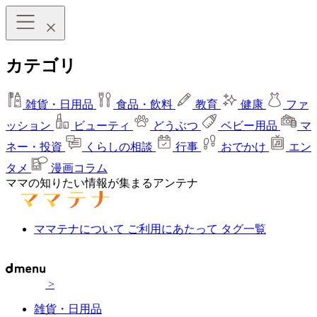
カテゴリ
雑貨・日用品
食品・飲料
教育
健康
ファ
ッション
ビューティ
どうぶつ
ベビー用品
マ
ネー・投資
くらしの相談
行事
おでかけ
エン
タメ
漫画コラム
ママの知りたい情報が集まるアンテナ
ママテナについて
ご利用にあたって
タグ一覧
>
雑貨・日用品