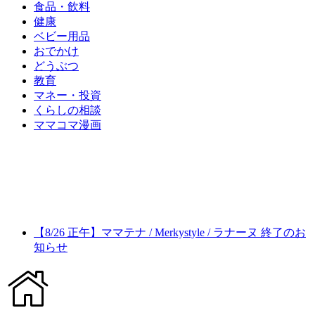
食品・飲料
健康
ベビー用品
おでかけ
どうぶつ
教育
マネー・投資
くらしの相談
ママコマ漫画
【8/26 正午】ママテナ / Merkystyle / ラナーヌ 終了のお
知らせ