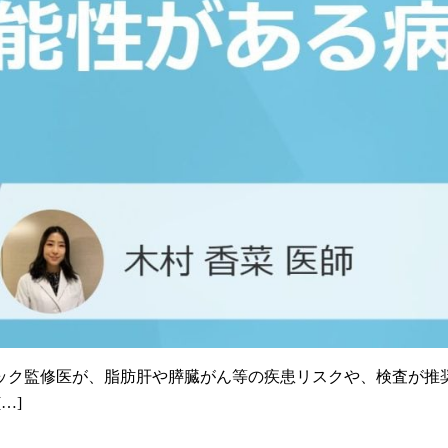
ック監修医が、脂肪肝や膵臓がん等の疾患リスクや、検査が推奨
…]