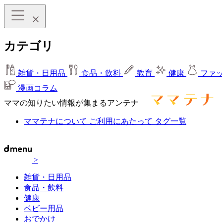
カテゴリ
雑貨・日用品
食品・飲料
教育
健康
ファ
漫画コラム
ママの知りたい情報が集まるアンテナ
ママテナについて
ご利用にあたって
タグ一覧
>
雑貨・日用品
食品・飲料
健康
ベビー用品
おでかけ