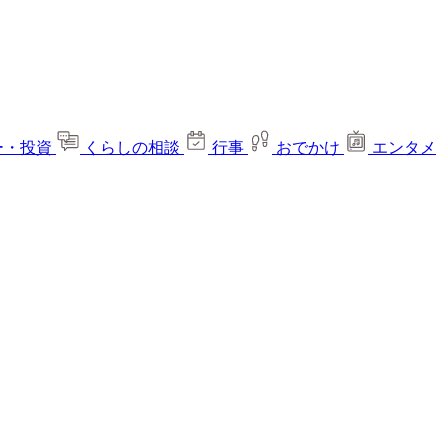
ー・投資
くらしの相談
行事
おでかけ
エンタメ