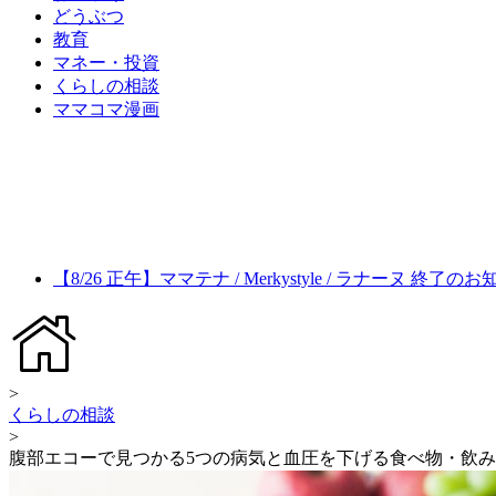
どうぶつ
教育
マネー・投資
くらしの相談
ママコマ漫画
【8/26 正午】ママテナ / Merkystyle / ラナーヌ 終了の
>
くらしの相談
>
腹部エコーで見つかる5つの病気と血圧を下げる食べ物・飲