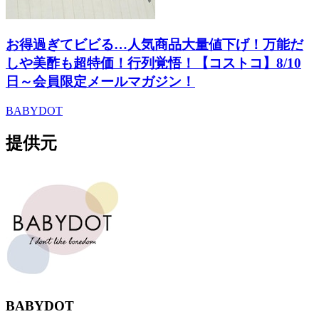
お得過ぎてビビる…人気商品大量値下げ！万能だ
しや美酢も超特価！行列覚悟！【コストコ】8/10
日～会員限定メールマガジン！
BABYDOT
提供元
BABYDOT