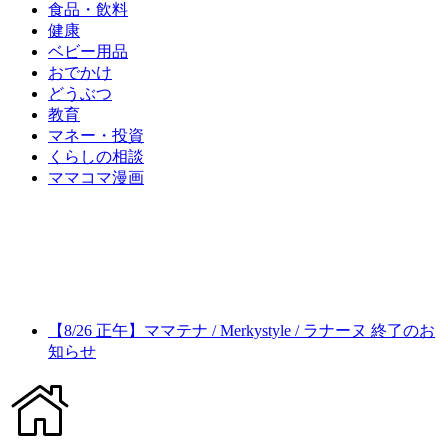
食品・飲料
健康
ベビー用品
おでかけ
どうぶつ
教育
マネー・投資
くらしの相談
ママコマ漫画
【8/26 正午】ママテナ / Merkystyle / ラナーヌ 終了のお
知らせ