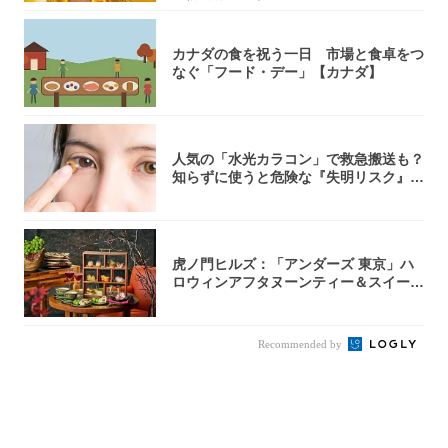
カナダの食を祝う一日 市場と食卓をつ
なぐ「フード・デー」【カナダ】
人気の「水光カラコン」で救急搬送も？
知らずに使うと危険な『失明リスク』と
医師が教...
虎ノ門ヒルズ：「アンダーズ 東京」ハ
ロウィンアフタヌーンティー＆スイーツ
コレクシ...
Recommended by