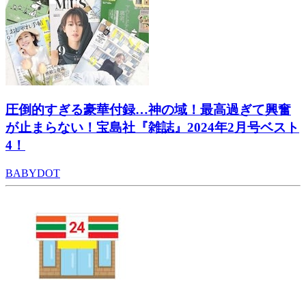
圧倒的すぎる豪華付録…神の域！最高過ぎて興奮
が止まらない！宝島社『雑誌』2024年2月号ベスト
4！
BABYDOT