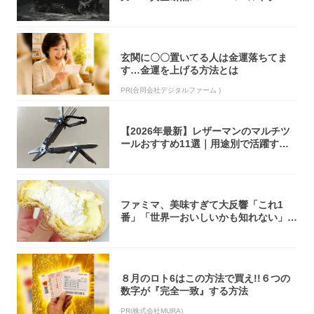
ーボック...
玄関に〇〇置いてる人は金運落ちてま
す…金運を上げる方法とは
PR(合同会社デジタルファーム )
【2026年最新】レザーマンのマルチツ
ールおすすめ11選｜用途別で活躍する
モデル...
ファミマ、美味すぎて大反響「これ1
番」「世界一おいしいかも知れない」
「飲めそう」
８月のロト6はこの方法で買え!!６つの
数字が『完全一致』する方法
PR(株式会社MURA)