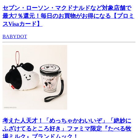
セブン・ローソン・マクドナルドなど対象店舗で
最大7％還元！毎日のお買物がお得になる【プロミ
スVisaカード】
BABYDOT
考えた人天才！「めっちゃかわいいぞ」「絶妙に
ふざけてるところ好き」ファミマ限定『たべる牧
場ミルク』ブランドムック！