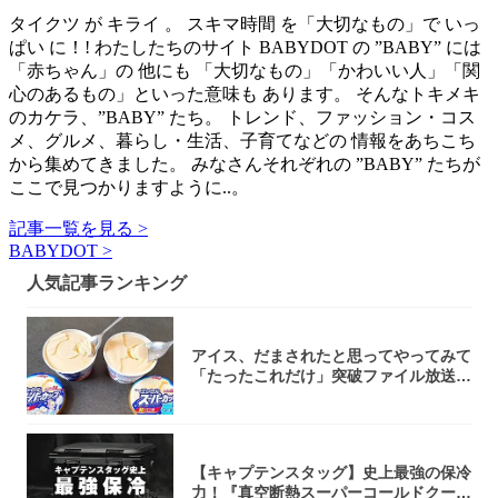
タイクツ が キライ 。 スキマ時間 を「大切なもの」で いっ
ぱい に！! わたしたちのサイト BABYDOT の ”BABY” には
「赤ちゃん」の 他にも 「大切なもの」「かわいい人」「関
心のあるもの」といった意味も あります。 そんなトキメキ
のカケラ、”BABY” たち。 トレンド、ファッション・コス
メ、グルメ、暮らし・生活、子育てなどの 情報をあちこち
から集めてきました。 みなさんそれぞれの ”BABY” たちが
ここで見つかりますように..。
記事一覧を見る >
BABYDOT >
人気記事ランキング
アイス、だまされたと思ってやってみて
「たったこれだけ」突破ファイル放送で
大注目！...
【キャプテンスタッグ】史上最強の保冷
力！『真空断熱スーパーコールドクーラ