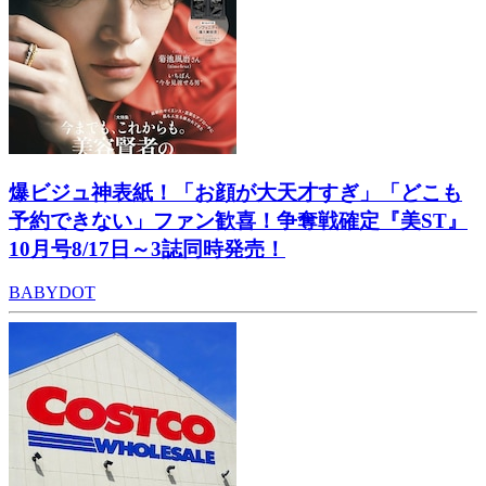
爆ビジュ神表紙！「お顔が大天才すぎ」「どこも
予約できない」ファン歓喜！争奪戦確定『美ST』
10月号8/17日～3誌同時発売！
BABYDOT