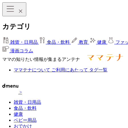
カテゴリ
雑貨・日用品
食品・飲料
教育
健康
ファ
漫画コラム
ママの知りたい情報が集まるアンテナ
ママテナについて
ご利用にあたって
タグ一覧
>
雑貨・日用品
食品・飲料
健康
ベビー用品
おでかけ