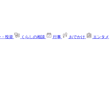
ー・投資
くらしの相談
行事
おでかけ
エンタメ