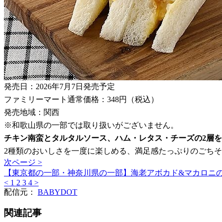
発売日：2026年7月7日発売予定
ファミリーマート通常価格：348円（税込）
発売地域：関西
※和歌山県の一部では取り扱いがございません。
チキン南蛮とタルタルソース、ハム・レタス・チーズの2層
2種類のおいしさを一度に楽しめる、満足感たっぷりのごち
次ページ >
【東京都の一部・神奈川県の一部】海老アボカド&マカロニ
<
1
2
3
4
>
配信元：
BABYDOT
関連記事