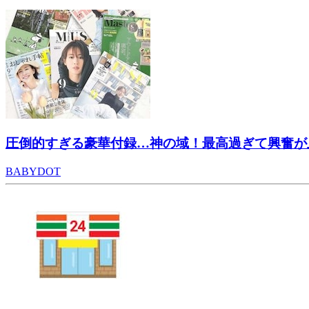
圧倒的すぎる豪華付録…神の域！最高過ぎて興奮が止
BABYDOT