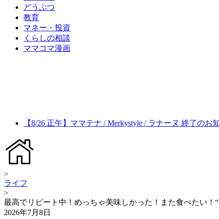
どうぶつ
教育
マネー・投資
くらしの相談
ママコマ漫画
【8/26 正午】ママテナ / Merkystyle / ラナーヌ 終了の
>
ライフ
>
最高でリピート中！めっちゃ美味しかった！また食べたい！“超
2026年7月8日