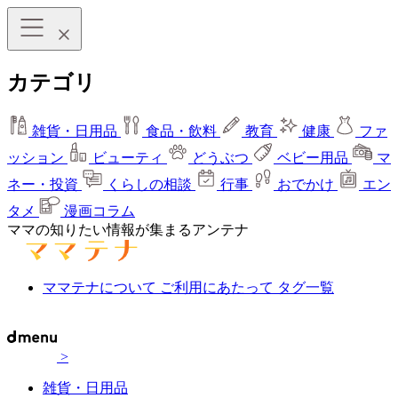
カテゴリ
雑貨・日用品
食品・飲料
教育
健康
ファ
ッション
ビューティ
どうぶつ
ベビー用品
マ
ネー・投資
くらしの相談
行事
おでかけ
エン
タメ
漫画コラム
ママの知りたい情報が集まるアンテナ
ママテナについて
ご利用にあたって
タグ一覧
>
雑貨・日用品