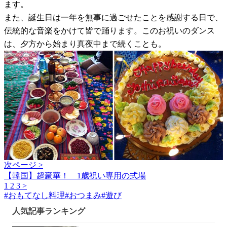
ます。
また、誕生日は一年を無事に過ごせたことを感謝する日で、
伝統的な音楽をかけて皆で踊ります。このお祝いのダンス
は、夕方から始まり真夜中まで続くことも。
次ページ >
【韓国】超豪華！ 1歳祝い専用の式場
1
2
3
>
#
おもてなし料理
#
おつまみ
#
遊び
人気記事ランキング