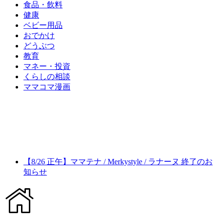
食品・飲料
健康
ベビー用品
おでかけ
どうぶつ
教育
マネー・投資
くらしの相談
ママコマ漫画
【8/26 正午】ママテナ / Merkystyle / ラナーヌ 終了のお
知らせ