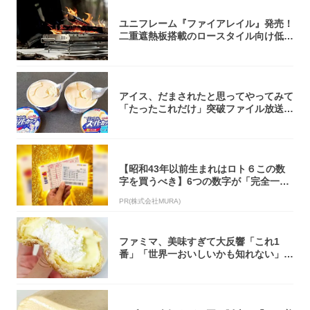
ユニフレーム『ファイアレイル』発売！
二重遮熱板搭載のロースタイル向け低型
焚き火台
アイス、だまされたと思ってやってみて
「たったこれだけ」突破ファイル放送で
大注目！...
【昭和43年以前生まれはロト６この数
字を買うべき】6つの数字が「完全一
致」する方...
PR(株式会社MURA)
ファミマ、美味すぎて大反響「これ1
番」「世界一おいしいかも知れない」
「飲めそう」