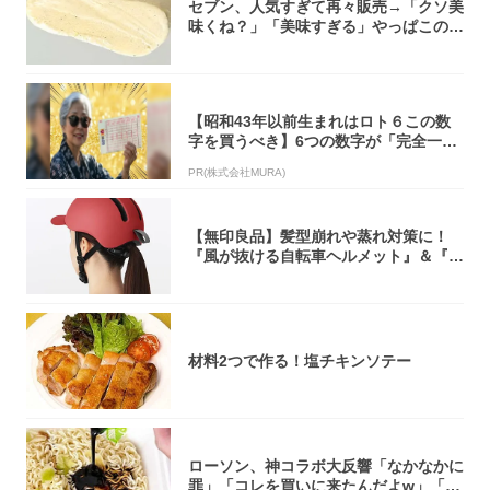
セブン、人気すぎて再々販売→「クソ美
味くね？」「美味すぎる」やっぱこのク
オリティ...
【昭和43年以前生まれはロト６この数
字を買うべき】6つの数字が「完全一
致」する方...
PR(株式会社MURA)
【無印良品】髪型崩れや蒸れ対策に！
『風が抜ける自転車ヘルメット』＆『2
0型自転車...
材料2つで作る！塩チキンソテー
ローソン、神コラボ大反響「なかなかに
罪」「コレを買いに来たんだよw」「３