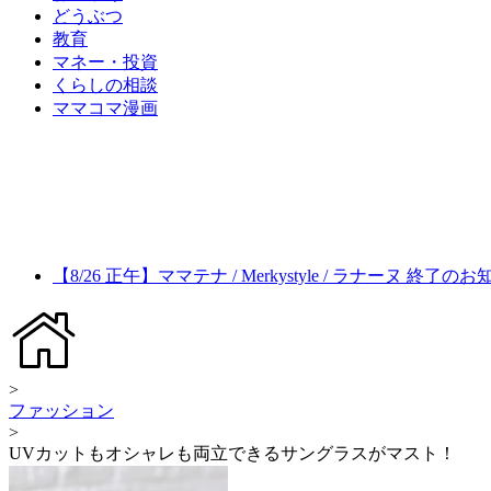
どうぶつ
教育
マネー・投資
くらしの相談
ママコマ漫画
【8/26 正午】ママテナ / Merkystyle / ラナーヌ 終了の
>
ファッション
>
UVカットもオシャレも両立できるサングラスがマスト！