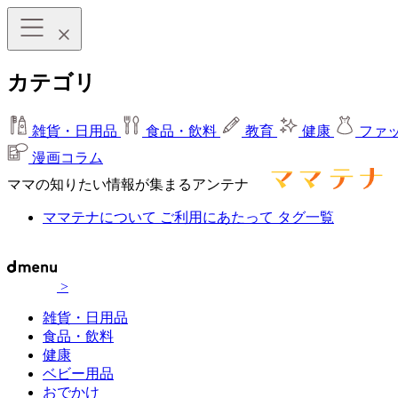
カテゴリ
雑貨・日用品
食品・飲料
教育
健康
ファ
漫画コラム
ママの知りたい情報が集まるアンテナ
ママテナについて
ご利用にあたって
タグ一覧
>
雑貨・日用品
食品・飲料
健康
ベビー用品
おでかけ