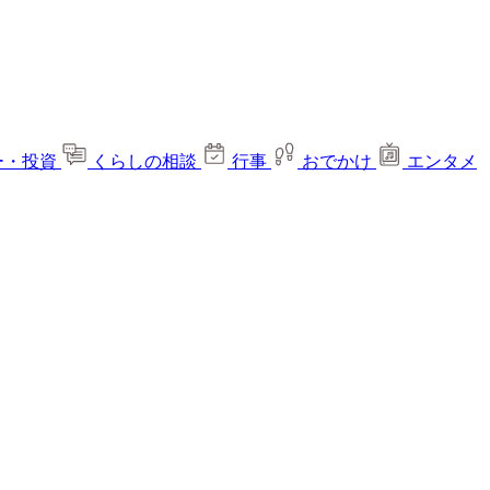
ー・投資
くらしの相談
行事
おでかけ
エンタメ