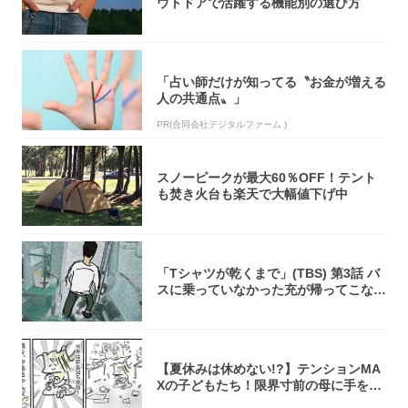
ウトドアで活躍する機能別の選び方
「占い師だけが知ってる〝お金が増える
人の共通点〟」
PR(合同会社デジタルファーム )
スノーピークが最大60％OFF！テント
も焚き火台も楽天で大幅値下げ中
「Tシャツが乾くまで」(TBS) 第3話 バ
スに乗っていなかった充が帰ってこな
い...
【夏休みは休めない!?】テンションMA
Xの子どもたち！限界寸前の母に手を差
し伸べ...