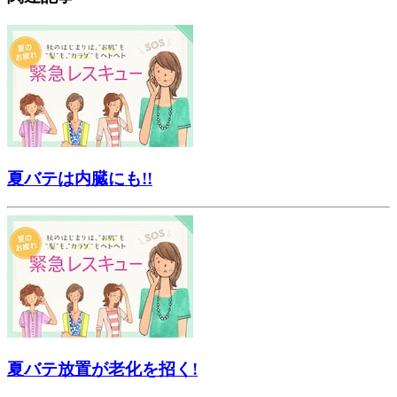
夏バテは内臓にも!!
夏バテ放置が老化を招く!