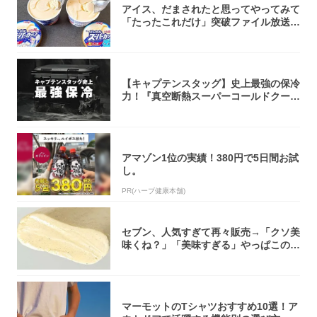
アイス、だまされたと思ってやってみて
「たったこれだけ」突破ファイル放送で
大注目！...
【キャプテンスタッグ】史上最強の保冷
力！『真空断熱スーパーコールドクーラ
ーボック...
アマゾン1位の実績！380円で5日間お試
し。
PR(ハーブ健康本舗)
セブン、人気すぎて再々販売→「クソ美
味くね？」「美味すぎる」やっぱこのク
オリティ...
マーモットのTシャツおすすめ10選！ア