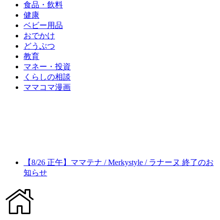
食品・飲料
健康
ベビー用品
おでかけ
どうぶつ
教育
マネー・投資
くらしの相談
ママコマ漫画
【8/26 正午】ママテナ / Merkystyle / ラナーヌ 終了のお
知らせ