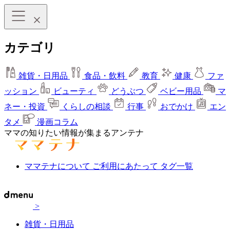
カテゴリ
雑貨・日用品
食品・飲料
教育
健康
ファ
ッション
ビューティ
どうぶつ
ベビー用品
マ
ネー・投資
くらしの相談
行事
おでかけ
エン
タメ
漫画コラム
ママの知りたい情報が集まるアンテナ
ママテナについて
ご利用にあたって
タグ一覧
>
雑貨・日用品