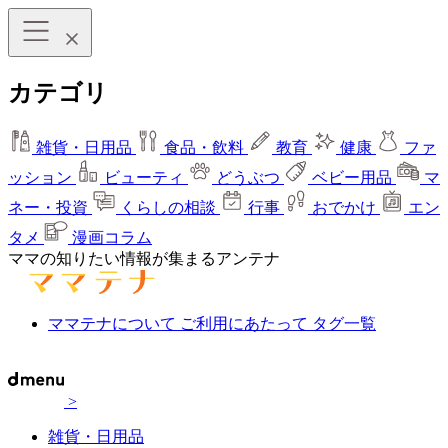
カテゴリ
雑貨・日用品
食品・飲料
教育
健康
ファ
ッション
ビューティ
どうぶつ
ベビー用品
マ
ネー・投資
くらしの相談
行事
おでかけ
エン
タメ
漫画コラム
ママの知りたい情報が集まるアンテナ
ママテナについて
ご利用にあたって
タグ一覧
>
雑貨・日用品