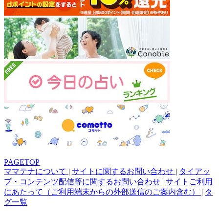
PAGETOP
ママテナについて
|
サイトに関するお問い合わせ
|
タイアッ
プ・コンテンツ配信等に関するお問い合わせ
|
サイトご利用
にあたって（ご利用端末からの外部送信のご案内含む）
|
タ
グ一覧