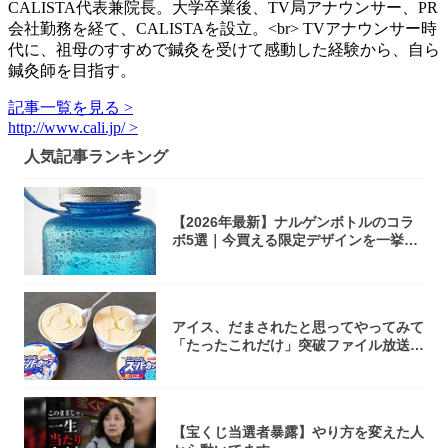
CALISTA代表兼院長。大学卒業後、TV局アナウンサー、PR
会社勤務を経て、CALISTAを設立。<br> TVアナウンサー時
代に、祖母のすすめで鍼灸を受けて感動した経験から、自ら
鍼灸師を目指す。
記事一覧を見る >
http://www.cali.jp/ >
人気記事ランキング
【2026年最新】ナルゲンボトルのコラ
ボ5選｜今買える限定デザインを一挙紹
介！
アイス、だまされたと思ってやってみて
「たったこれだけ」突破ファイル放送で
大注目！...
【宝くじ当選者暴露】やり方を変えた人