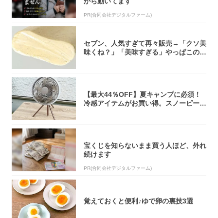
から動いてます
PR(合同会社デジタルファーム)
セブン、人気すぎて再々販売→「クソ美
味くね？」「美味すぎる」やっぱこのク
オリティ...
【最大44％OFF】夏キャンプに必須！
冷感アイテムがお買い得。スノーピー
ク・ロゴ...
宝くじを知らないまま買う人ほど、外れ
続けます
PR(合同会社デジタルファーム)
覚えておくと便利♪ゆで卵の裏技3選