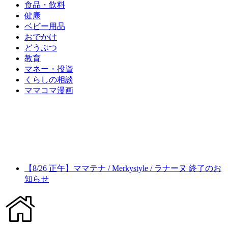
食品・飲料
健康
ベビー用品
おでかけ
どうぶつ
教育
マネー・投資
くらしの相談
ママコマ漫画
【8/26 正午】ママテナ / Merkystyle / ラナーヌ 終了のお
知らせ