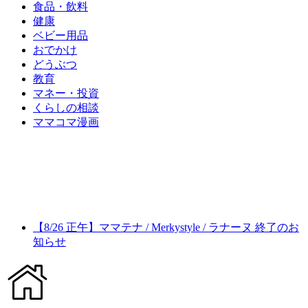
食品・飲料
健康
ベビー用品
おでかけ
どうぶつ
教育
マネー・投資
くらしの相談
ママコマ漫画
【8/26 正午】ママテナ / Merkystyle / ラナーヌ 終了のお
知らせ