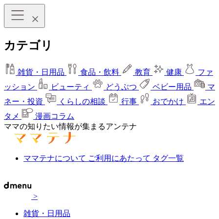
カテゴリ
雑貨・日用品
食品・飲料
教育
健康
ファ
ッション
ビューティ
どうぶつ
ベビー用品
マ
ネー・投資
くらしの相談
行事
おでかけ
エン
タメ
漫画コラム
ママの知りたい情報が集まるアンテナ
ママテナについて
ご利用にあたって
タグ一覧
>
雑貨・日用品