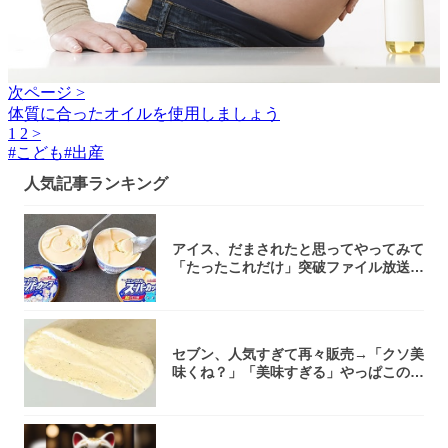
次ページ >
体質に合ったオイルを使用しましょう
1
2
>
#
こども
#
出産
人気記事ランキング
アイス、だまされたと思ってやってみて
「たったこれだけ」突破ファイル放送で
大注目！...
セブン、人気すぎて再々販売→「クソ美
味くね？」「美味すぎる」やっぱこのク
オリティ...