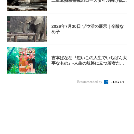
二重遮熱板搭載のロースタイル向け低型
焚き火台
2026年7月30日 ゾウ活の展示｜辛酸な
め子
吉本ばなな『短いこの人生でいちばん大
事なもの』-人生の岐路に立つ若者たち
を通して...
Recommended by