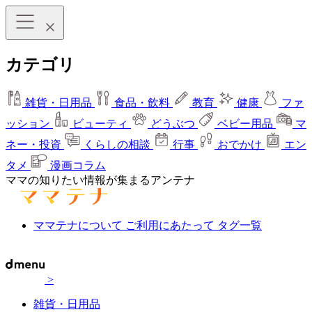
カテゴリ
雑貨・日用品
食品・飲料
教育
健康
ファ
ッション
ビューティ
どうぶつ
ベビー用品
マ
ネー・投資
くらしの相談
行事
おでかけ
エン
タメ
漫画コラム
ママの知りたい情報が集まるアンテナ
ママテナについて
ご利用にあたって
タグ一覧
>
雑貨・日用品