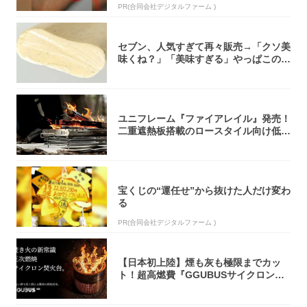
PR(合同会社デジタルファーム )
セブン、人気すぎて再々販売→「クソ美
味くね？」「美味すぎる」やっぱこのク
オリティ...
ユニフレーム『ファイアレイル』発売！
二重遮熱板搭載のロースタイル向け低型
焚き火台
宝くじの“運任せ”から抜けた人だけ変わ
る
PR(合同会社デジタルファーム )
【日本初上陸】煙も灰も極限までカッ
ト！超高燃費『GGUBUSサイクロン焚
火台』が...