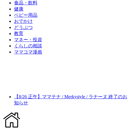
食品・飲料
健康
ベビー用品
おでかけ
どうぶつ
教育
マネー・投資
くらしの相談
ママコマ漫画
【8/26 正午】ママテナ / Merkystyle / ラナーヌ 終了のお
知らせ