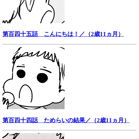
第百四十五話 こんにちは！／（2歳11ヵ月）
第百四十四話 ためらいの結果／（2歳11ヵ月）