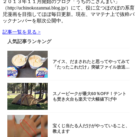
２０１３年１１月開始のブログ「うちのこざんまい」
（http://uchinokozanmai.blog.jp/）にて、役に立つほのぼの系育
児漫画を目指してほぼ毎日更新。現在、ママテナ上で抜粋バ
ックナンバーを順次公開中。
記事一覧を見る >
人気記事ランキング
アイス、だまされたと思ってやってみて
「たったこれだけ」突破ファイル放送で
大注目！...
スノーピークが最大60％OFF！テント
も焚き火台も楽天で大幅値下げ中
宝くじ当たる人だけがやっていること、
教えます