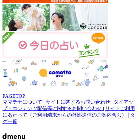
PAGETOP
ママテナについて
|
サイトに関するお問い合わせ
|
タイアッ
プ・コンテンツ配信等に関するお問い合わせ
|
サイトご利用
にあたって（ご利用端末からの外部送信のご案内含む）
|
タ
グ一覧