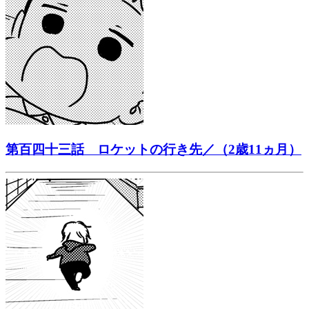
第百四十三話 ロケットの行き先／（2歳11ヵ月）