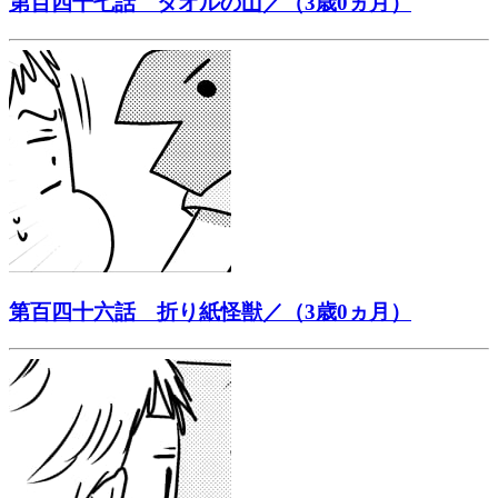
第百四十七話 タオルの山／（3歳0ヵ月）
第百四十六話 折り紙怪獣／（3歳0ヵ月）