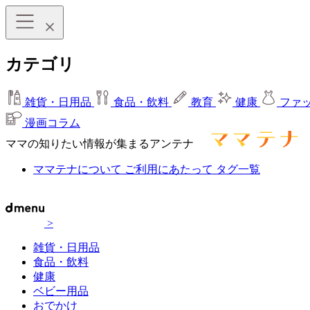
カテゴリ
雑貨・日用品
食品・飲料
教育
健康
ファ
漫画コラム
ママの知りたい情報が集まるアンテナ
ママテナについて
ご利用にあたって
タグ一覧
>
雑貨・日用品
食品・飲料
健康
ベビー用品
おでかけ