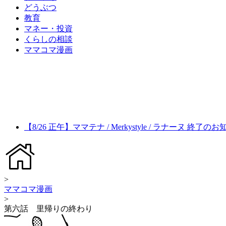
どうぶつ
教育
マネー・投資
くらしの相談
ママコマ漫画
【8/26 正午】ママテナ / Merkystyle / ラナーヌ 終了の
>
ママコマ漫画
>
第六話 里帰りの終わり