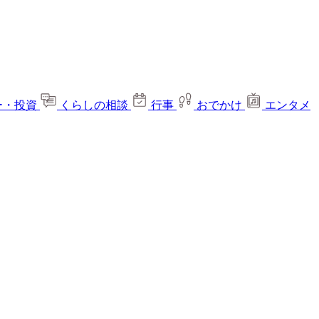
ー・投資
くらしの相談
行事
おでかけ
エンタメ