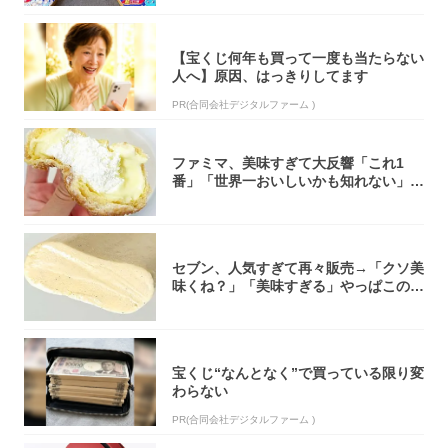
【宝くじ何年も買って一度も当たらない
人へ】原因、はっきりしてます
PR(合同会社デジタルファーム )
ファミマ、美味すぎて大反響「これ1
番」「世界一おいしいかも知れない」
「飲めそう」
セブン、人気すぎて再々販売→「クソ美
味くね？」「美味すぎる」やっぱこのク
オリティ...
宝くじ“なんとなく”で買っている限り変
わらない
PR(合同会社デジタルファーム )