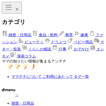
カテゴリ
雑貨・日用品
食品・飲料
教育
健康
ファ
ッション
ビューティ
どうぶつ
ベビー用品
マ
ネー・投資
くらしの相談
行事
おでかけ
エン
タメ
漫画コラム
ママの知りたい情報が集まるアンテナ
ママテナについて
ご利用にあたって
タグ一覧
>
雑貨・日用品