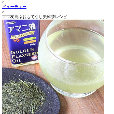
>
ビューティー
>
ママ友喜ぶおもてなし美容茶レシピ