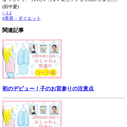
(田中愛)
<
1
2
#
美容・ダイエット
関連記事
初のデビュー！子のお宮参りの注意点