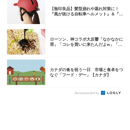
【無印良品】髪型崩れや蒸れ対策に！
『風が抜ける自転車ヘルメット』＆『2
0型自転車...
ローソン、神コラボ大反響「なかなかに
罪」「コレを買いに来たんだよw」「３
件まわっ...
カナダの食を祝う一日 市場と食卓をつ
なぐ「フード・デー」【カナダ】
Recommended by