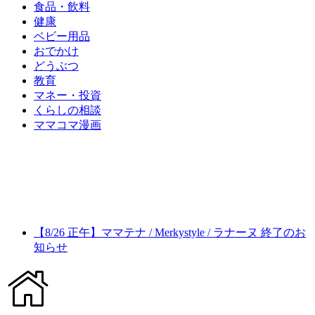
食品・飲料
健康
ベビー用品
おでかけ
どうぶつ
教育
マネー・投資
くらしの相談
ママコマ漫画
【8/26 正午】ママテナ / Merkystyle / ラナーヌ 終了のお
知らせ