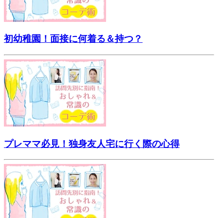
初幼稚園！面接に何着る＆持つ？
プレママ必見！独身友人宅に行く際の心得