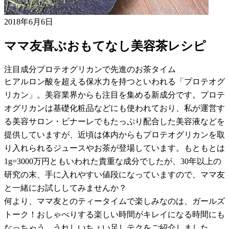
2018年6月6日
ママ友喜ぶおもてなし美容茶レシピ
注目成分プロテオグリカンで先進のお茶タイム
ヒアルロン酸を超える保水力を持つといわれる「プロテオグ
リカン」。美容業界からも注目を集める新成分です。プロテ
オグリカンは基礎化粧品などにも使われており、私が運営す
る美容サロン・ビナーレでもたっぷり配合した美容液などを
提供していますが、近頃は体内からもプロテオグリカンを取
り入れられるジュースやお茶が登場しています。もともとは
1g=3000万円ともいわれた貴重な成分でしたが、30年以上の
研究の末、手に入れやすい値段になっていますので、ママ友
と一緒にお試ししてみませんか？
何より、ママ友とのティータイムで楽しみなのは、ガールズ
トーク！おしゃべりする楽しい時間がキレイになる時間にも
なっちゃう、うれしいちょい足しテクをご紹介しました。