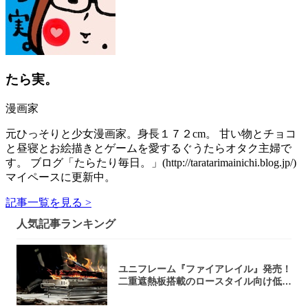
たら実。
漫画家
元ひっそりと少女漫画家。身長１７２cm。 甘い物とチョコ
と昼寝とお絵描きとゲームを愛するぐうたらオタク主婦で
す。 ブログ「たらたり毎日。」(http://taratarimainichi.blog.jp/)
マイペースに更新中。
記事一覧を見る >
人気記事ランキング
ユニフレーム『ファイアレイル』発売！
二重遮熱板搭載のロースタイル向け低型
焚き火台