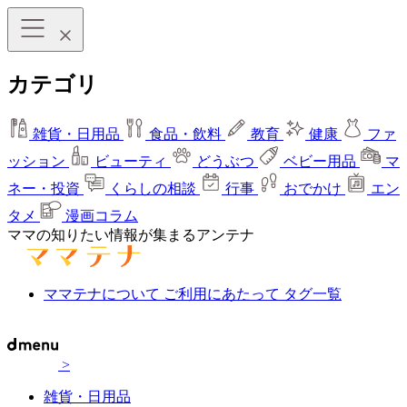
カテゴリ
雑貨・日用品
食品・飲料
教育
健康
ファ
ッション
ビューティ
どうぶつ
ベビー用品
マ
ネー・投資
くらしの相談
行事
おでかけ
エン
タメ
漫画コラム
ママの知りたい情報が集まるアンテナ
ママテナについて
ご利用にあたって
タグ一覧
>
雑貨・日用品