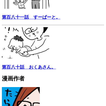
第百八十一話 すーぱーと。
第百八十話 おくあさん。
漫画作者