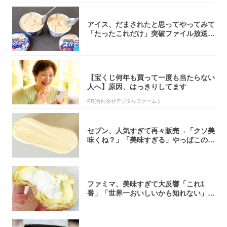
アイス、だまされたと思ってやってみて
「たったこれだけ」突破ファイル放送で
大注目！...
【宝くじ何年も買って一度も当たらない
人へ】原因、はっきりしてます
PR(合同会社デジタルファーム )
セブン、人気すぎて再々販売→「クソ美
味くね？」「美味すぎる」やっぱこのク
オリティ...
ファミマ、美味すぎて大反響「これ1
番」「世界一おいしいかも知れない」
「飲めそう」