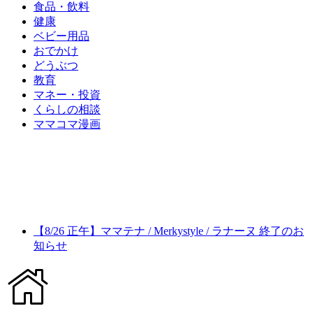
食品・飲料
健康
ベビー用品
おでかけ
どうぶつ
教育
マネー・投資
くらしの相談
ママコマ漫画
【8/26 正午】ママテナ / Merkystyle / ラナーヌ 終了のお
知らせ