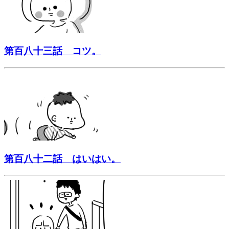
第百八十三話 コツ。
第百八十二話 はいはい。