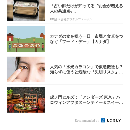
「占い師だけが知ってる〝お金が増える
人の共通点〟」
PR(合同会社デジタルファーム )
カナダの食を祝う一日 市場と食卓をつ
なぐ「フード・デー」【カナダ】
人気の「水光カラコン」で救急搬送も？
知らずに使うと危険な『失明リスク』と
医師が教...
虎ノ門ヒルズ：「アンダーズ 東京」ハ
ロウィンアフタヌーンティー＆スイーツ
コレクシ...
Recommended by