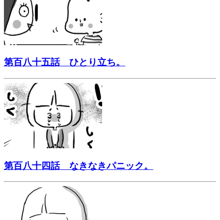
第百八十五話 ひとり立ち。
第百八十四話 なきなきパニック。