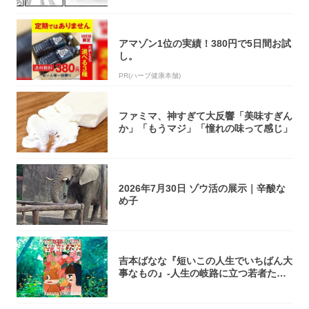
アマゾン1位の実績！380円で5日間お試
し。
PR(ハーブ健康本舗)
ファミマ、神すぎて大反響「美味すぎん
か」「もうマジ」「憧れの味って感じ」
2026年7月30日 ゾウ活の展示｜辛酸な
め子
吉本ばなな『短いこの人生でいちばん大
事なもの』-人生の岐路に立つ若者たち
を通して...