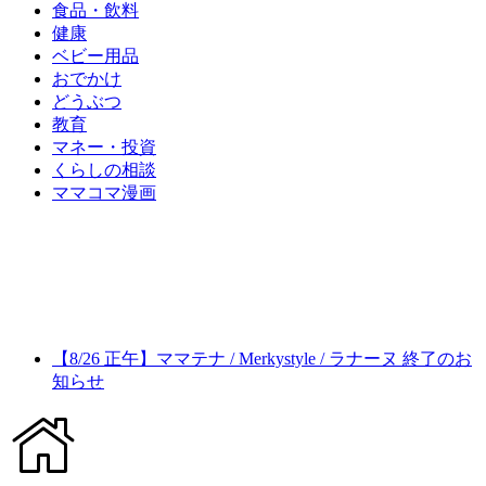
食品・飲料
健康
ベビー用品
おでかけ
どうぶつ
教育
マネー・投資
くらしの相談
ママコマ漫画
【8/26 正午】ママテナ / Merkystyle / ラナーヌ 終了のお
知らせ