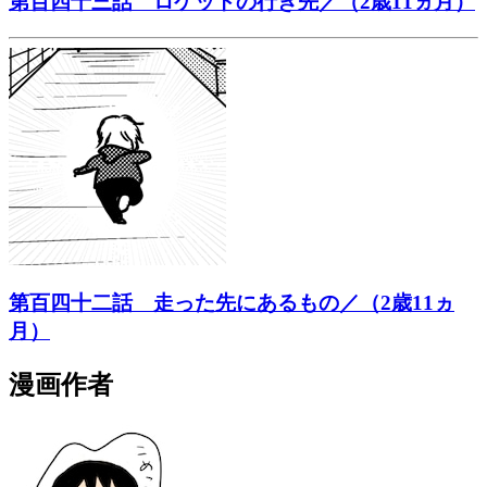
第百四十三話 ロケットの行き先／（2歳11ヵ月）
第百四十二話 走った先にあるもの／（2歳11ヵ
月）
漫画作者