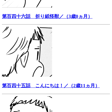
第百四十六話 折り紙怪獣／（3歳0ヵ月）
第百四十五話 こんにちは！／（2歳11ヵ月）