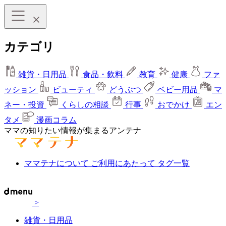
カテゴリ
雑貨・日用品
食品・飲料
教育
健康
ファ
ッション
ビューティ
どうぶつ
ベビー用品
マ
ネー・投資
くらしの相談
行事
おでかけ
エン
タメ
漫画コラム
ママの知りたい情報が集まるアンテナ
ママテナについて
ご利用にあたって
タグ一覧
>
雑貨・日用品