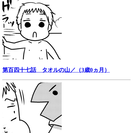
第百四十七話 タオルの山／（3歳0ヵ月）