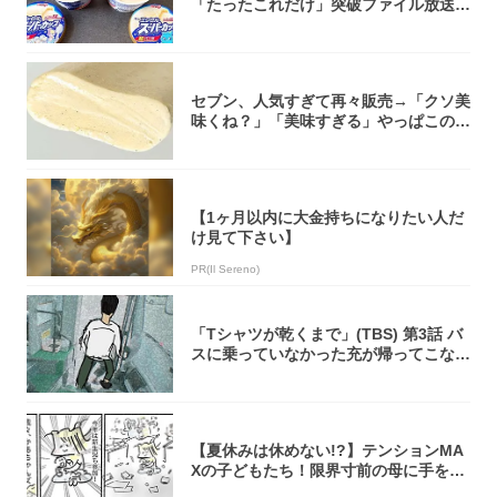
「たったこれだけ」突破ファイル放送で
大注目！...
セブン、人気すぎて再々販売→「クソ美
味くね？」「美味すぎる」やっぱこのク
オリティ...
【1ヶ月以内に大金持ちになりたい人だ
け見て下さい】
PR(Il Sereno)
「Tシャツが乾くまで」(TBS) 第3話 バ
スに乗っていなかった充が帰ってこな
い...
【夏休みは休めない!?】テンションMA
Xの子どもたち！限界寸前の母に手を差
し伸べ...