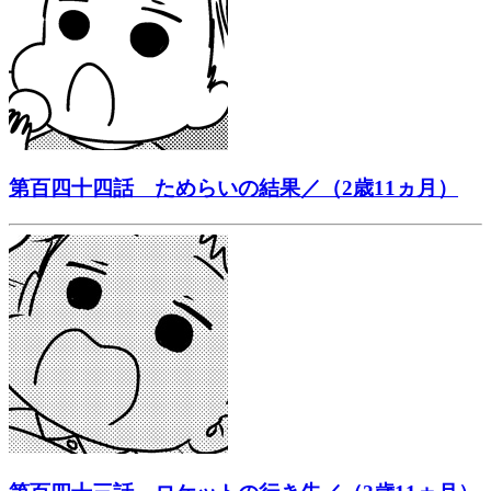
第百四十四話 ためらいの結果／（2歳11ヵ月）