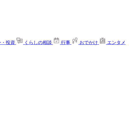
ー・投資
くらしの相談
行事
おでかけ
エンタメ