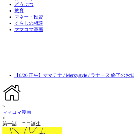
どうぶつ
教育
マネー・投資
くらしの相談
ママコマ漫画
【8/26 正午】ママテナ / Merkystyle / ラナーヌ 終了の
>
ママコマ漫画
>
第一話 ニコ誕生