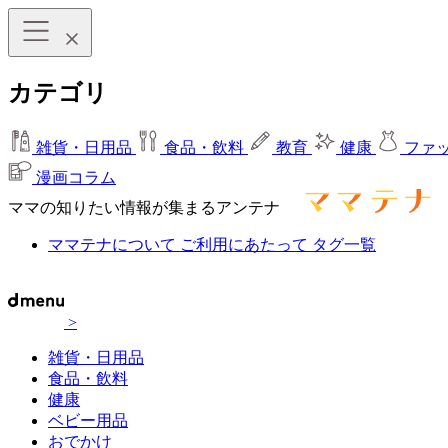
カテゴリ
雑貨・日用品
食品・飲料
教育
健康
ファ
漫画コラム
ママの知りたい情報が集まるアンテナ
ママテナについて
ご利用にあたって
タグ一覧
>
雑貨・日用品
食品・飲料
健康
ベビー用品
おでかけ