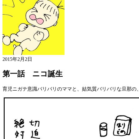
2015年2月2日
第一話 ニコ誕生
育児ニガテ意識バリバリのママと、姑気質バリバリな旦那の