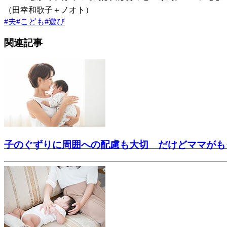
（田幸和歌子＋ノオト）
#
夫
#
こども
#
遊び
関連記事
子のぐずりに周囲への配慮も大切 だけどママがも