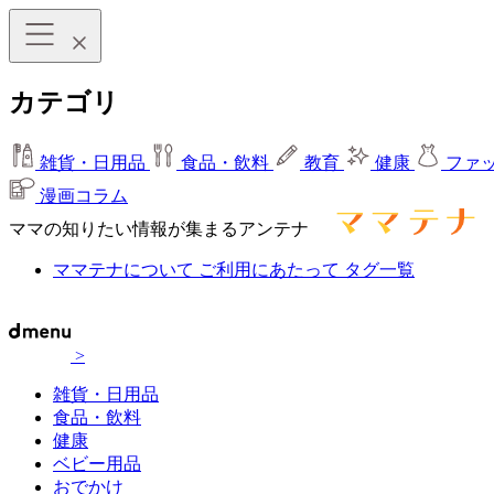
カテゴリ
雑貨・日用品
食品・飲料
教育
健康
ファ
漫画コラム
ママの知りたい情報が集まるアンテナ
ママテナについて
ご利用にあたって
タグ一覧
>
雑貨・日用品
食品・飲料
健康
ベビー用品
おでかけ