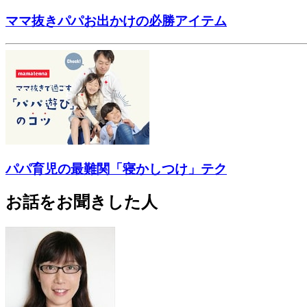
ママ抜きパパお出かけの必勝アイテム
パパ育児の最難関「寝かしつけ」テク
お話をお聞きした人