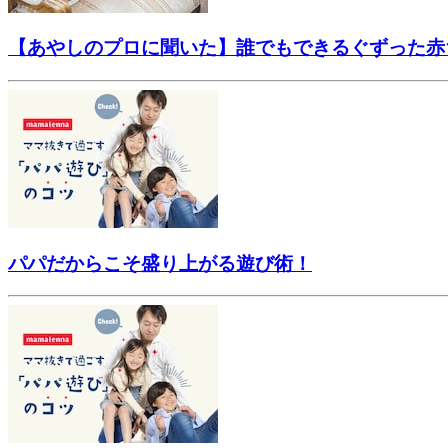
【あやしのプロに聞いた】誰でもできるぐずった赤
パパだからこそ盛り上がる遊び術！