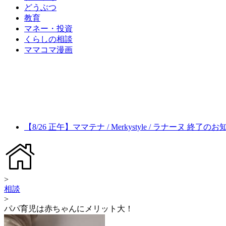
どうぶつ
教育
マネー・投資
くらしの相談
ママコマ漫画
【8/26 正午】ママテナ / Merkystyle / ラナーヌ 終了の
>
相談
>
パパ育児は赤ちゃんにメリット大！