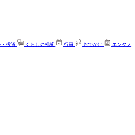
ー・投資
くらしの相談
行事
おでかけ
エンタメ