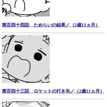
第百四十四話 ためらいの結果／（2歳11ヵ月）
第百四十三話 ロケットの行き先／（2歳11ヵ月）