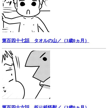
第百四十七話 タオルの山／（3歳0ヵ月）
第百四十六話 折り紙怪獣／（3歳0ヵ月）