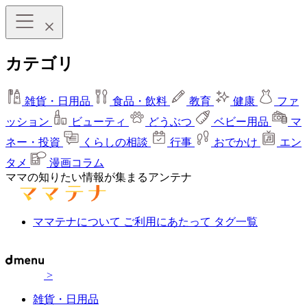
カテゴリ
雑貨・日用品
食品・飲料
教育
健康
ファ
ッション
ビューティ
どうぶつ
ベビー用品
マ
ネー・投資
くらしの相談
行事
おでかけ
エン
タメ
漫画コラム
ママの知りたい情報が集まるアンテナ
ママテナについて
ご利用にあたって
タグ一覧
>
雑貨・日用品