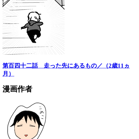
第百四十二話 走った先にあるもの／（2歳11ヵ
月）
漫画作者