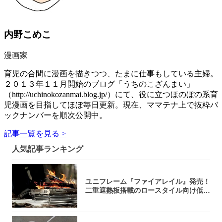
内野こめこ
漫画家
育児の合間に漫画を描きつつ、たまに仕事もしている主婦。
２０１３年１１月開始のブログ「うちのこざんまい」
（http://uchinokozanmai.blog.jp/）にて、役に立つほのぼの系育
児漫画を目指してほぼ毎日更新。現在、ママテナ上で抜粋バ
ックナンバーを順次公開中。
記事一覧を見る >
人気記事ランキング
ユニフレーム『ファイアレイル』発売！
二重遮熱板搭載のロースタイル向け低型
焚き火台