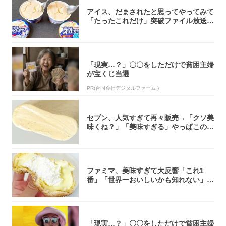
アイス、だまされたと思ってやってみて
「たったこれだけ」突破ファイル放送で
大注目！...
「現実…？」〇〇をしただけで貧困主婦
が宝くじ当選
PR(合同会社デジタルファーム )
セブン、人気すぎて再々販売→「クソ美
味くね？」「美味すぎる」やっぱこのク
オリティ...
ファミマ、美味すぎて大反響「これ1
番」「世界一おいしいかも知れない」
「飲めそう」
「現実…？」〇〇をしただけで貧困主婦