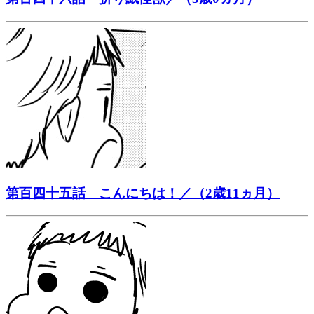
第百四十五話 こんにちは！／（2歳11ヵ月）