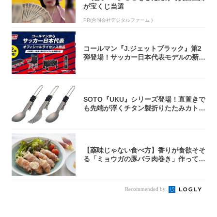
が宝くじ当選
PR(合同会社デジタルファーム )
コールマン『J.ジェットブラック』第2
弾登場！サッカー日本代表モデルの新作
5アイ...
SOTO『UKU』シリーズ登場！直置きで
も先端が浮くチタン製折りたたみカトラ
リー
【薬味じゃない食べ方】香りが食欲そそ
る「ミョウガの豚バラ肉巻き」作ってみ
た！辛み...
Recommended by