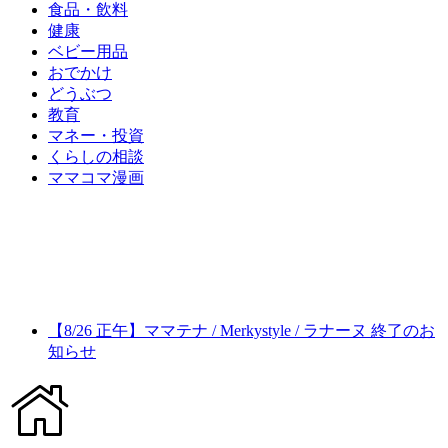
食品・飲料
健康
ベビー用品
おでかけ
どうぶつ
教育
マネー・投資
くらしの相談
ママコマ漫画
【8/26 正午】ママテナ / Merkystyle / ラナーヌ 終了のお
知らせ