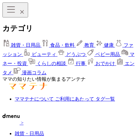
カテゴリ
雑貨・日用品
食品・飲料
教育
健康
ファ
ッション
ビューティ
どうぶつ
ベビー用品
マ
ネー・投資
くらしの相談
行事
おでかけ
エン
タメ
漫画コラム
ママの知りたい情報が集まるアンテナ
ママテナについて
ご利用にあたって
タグ一覧
>
雑貨・日用品