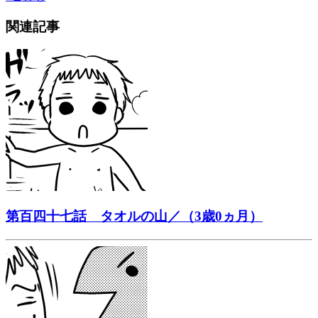
関連記事
第百四十七話 タオルの山／（3歳0ヵ月）