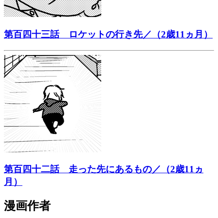
第百四十三話 ロケットの行き先／（2歳11ヵ月）
第百四十二話 走った先にあるもの／（2歳11ヵ
月）
漫画作者