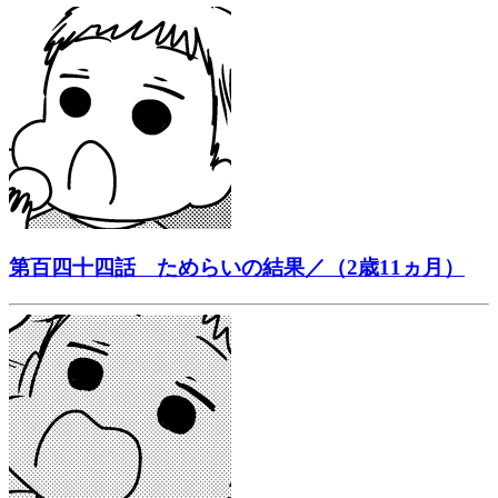
第百四十四話 ためらいの結果／（2歳11ヵ月）