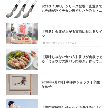
SOTO『UKU』シリーズ登場！直置きで
も先端が浮くチタン製折りたたみカトラ
リー
【当選】金運が上がる直前に起こるサイ
ン
PR(合同会社デジタルファーム )
【薬味じゃない食べ方】香りが食欲そそ
る「ミョウガの豚バラ肉巻き」作ってみ
た！辛み...
2026年7月28日 半導体ショック｜辛酸
なめ子
【専門家解説】せっかくの夏休みに「な