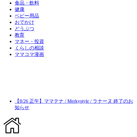
食品・飲料
健康
ベビー用品
おでかけ
どうぶつ
教育
マネー・投資
くらしの相談
ママコマ漫画
【8/26 正午】ママテナ / Merkystyle / ラナーヌ 終了のお
知らせ