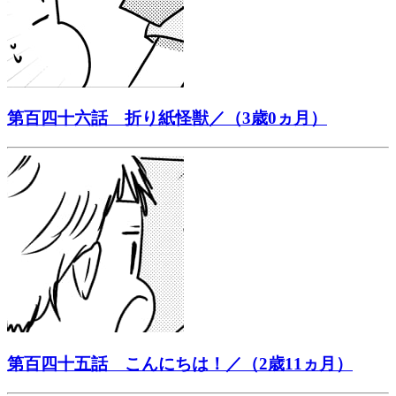
第百四十六話 折り紙怪獣／（3歳0ヵ月）
第百四十五話 こんにちは！／（2歳11ヵ月）