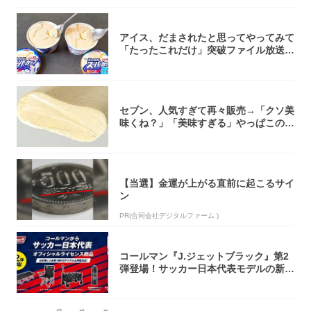
アイス、だまされたと思ってやってみて
「たったこれだけ」突破ファイル放送で
大注目！...
セブン、人気すぎて再々販売→「クソ美
味くね？」「美味すぎる」やっぱこのク
オリティ...
【当選】金運が上がる直前に起こるサイ
ン
PR(合同会社デジタルファーム )
コールマン『J.ジェットブラック』第2
弾登場！サッカー日本代表モデルの新作
5アイ...